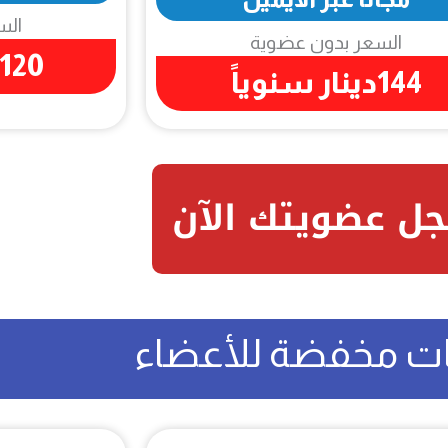
الس
السعر بدون عضوية
120 دينار سنوياً
144دينار سنوياً
ل عضويتك الآن
ت مخفضة للأعضاء