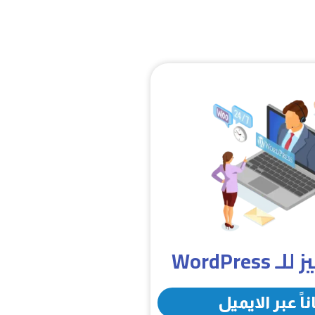
WordPres
اً عبر الايميل