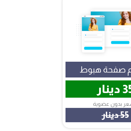
 صفحة هبوط
 دينار
عر بدون عضوية
55 دينار