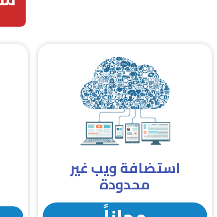
استضافة ويب غير
د
محدودة
مجاناً