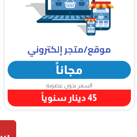
موقع/متجر إلكتروني
مجاناً
السعر بدون عضوية
45 دينار سنوياً
سج