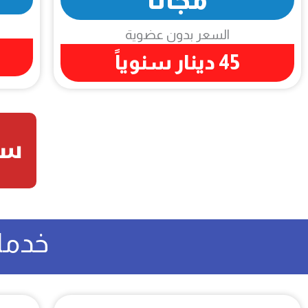
السعر بدون عضوية
45 دينار سنوياً
سج
خدما