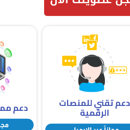
عم تقني للمنصات
دعم مميز للـ s
الرقمية
مجان
مجاناً عبر الايميل