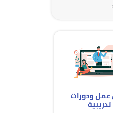

ورش عمل ود
تدريبية