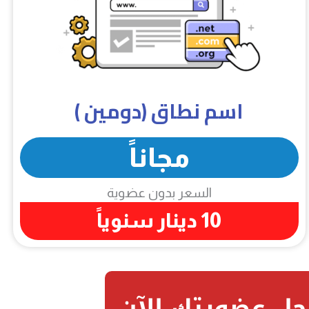
اسم نطاق (دومين )
مجاناً
السعر بدون عضوية
10 دينار سنوياً
ل عضويتك الآن