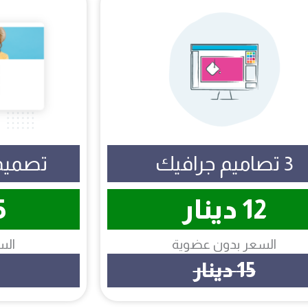
3 تصاميم جرافيك
تصميم
12 دينار
35
السعر بدون عضوية
الس
15 دينار