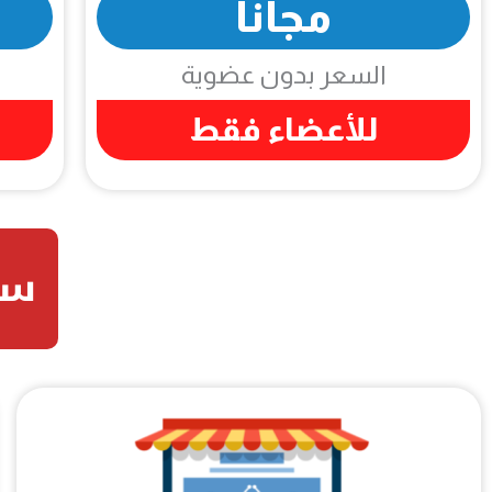
مجاناً
السعر بدون عضوية
للأعضاء فقط
سج