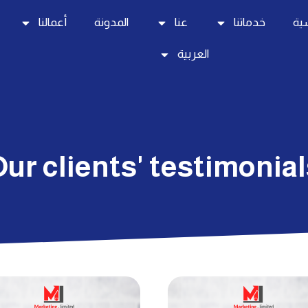
سية
خدماتنا
عنا
المدونة
أعمالنا
العربية
ur clients' testimonia