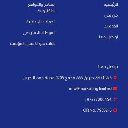
p
i
e
t
o
r
الرئيسية
المتاجر والمواقع
p
n
e
k
a
الالكترونية
-
r
-
m
من نحن
i
f
الحملات الاعلانية
الخدمات
n
الموظف الافتراضي
تواصل معنا
باقات نمو الاعمال المؤتمت
تواصل معنا
فيلا 3471، طريق 555، مجمع 1205، مدينة حمد، البحرين
info@marketing.limited
97337000454+
CR No. 79852-6