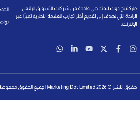
ماركتينج دوت ليمتد هي واحدة من شركات التسويق الرقمي
الخد
الرائدة التي تهدف إلى تقديم أكثر تجارب العلامة التجارية تميزًا عبر
تواص
الإنترنت.
W
L
Y
X
F
I
h
i
o
-
a
n
a
n
u
t
c
s
t
k
t
w
e
t
s
e
u
i
b
a
a
d
b
t
o
g
حقوق النشر © 2026 Marketing Dot Limited | جميع الحقوق محفوظة لصالح Marketing Dot Limited
p
i
e
t
o
r
p
n
e
k
a
-
r
-
m
i
f
n