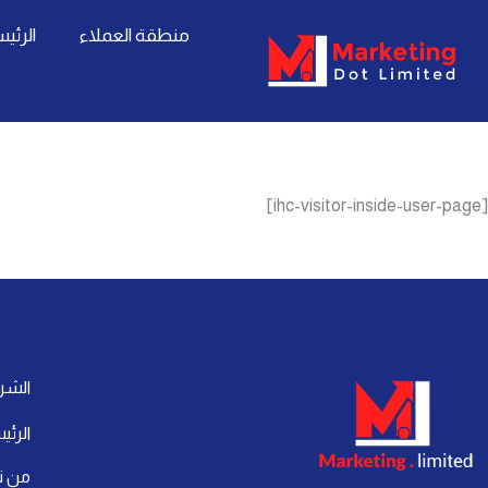
خطي
content
منطقة العملاء
الرئي
لى
لمحتوى
[ihc-visitor-inside-user-page]
الشر
الرئي
من ن