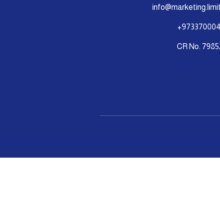
info@marketing.limi
973370004
CR No. 7985