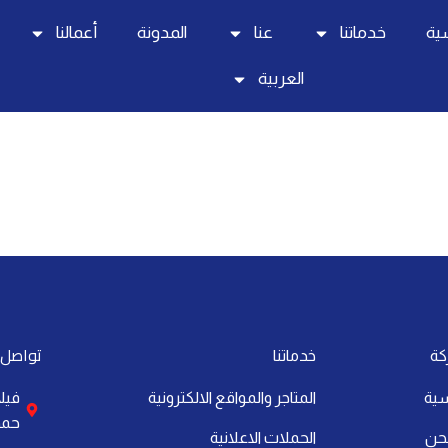
سية
خدماتنا
عنا
المدونة
أعمالنا
العربية
تواصل 
كة
خدماتنا
سية
المتاجر والمواقع الالكترونية
حمد،
حن
الحملات الاعلانية