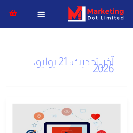
خطي
content
لى
لمحتوى
آخر تحديث: 21 يوليو،
2026
ما
هي
مقاطع
الفيديو