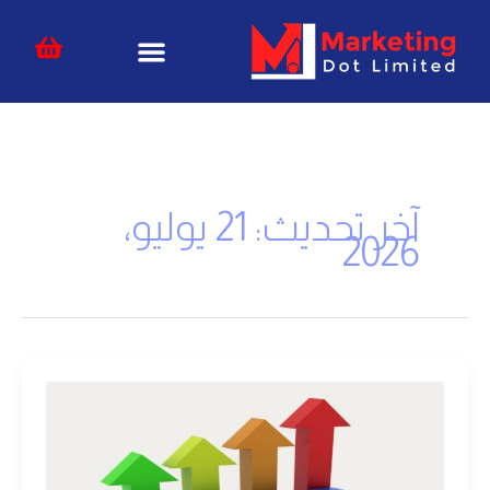
خطي
content
لى
لمحتوى
آخر تحديث: 21 يوليو،
2026
أسرار
السيو
الداخلي
والخارجي