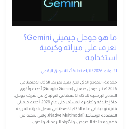
تعرف
على
ميزاته
وكيفية
استخدامه
ما هو جوجل جيميني Gemini؟
تعرف على ميزاته وكيفية
استخدامه
21 يوليو، 2026
/
اترك تعليقاً
/
التسويق الرقمي
مقدمة: النموذج الذكي الذي يعيد تعريف الذكاء الاصطناعي
2026 يُعتبر جوجل جيميني (Google Gemini) أحدث وأقوى
النماذج البرمجية للذكاء الاصطناعي التوليدي من شركة جوجل.
منذ إطلاقه وتطويره المستمر حتى عام 2026، أحدث جيميني
قفزة نوعية في عالم الذكاء الاصطناعي بفضل قدراته الفريدة
المتعددة الوسائط (Native Multimodal)، والتي تمكنه من
فهم ومعالجة النصوص، والأكواد البرمجية، والصور،