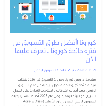
التسويق
في
فترة
جائحة
كورونا
..
تعرف
عليها
كورونا |أفضل طرق التسويق في
الآن
فترة جائحة كورونا .. تعرف عليها
الآن
21 يوليو، 2026
/
اترك تعليقاً
/
التسويق الرقمي
مقدمة: دروس كورونا ومرونة التسويق في 2026 شكلت
مرحلة جائحة كورونا نقطة تحول تاريخية في عالم التسويق
الرقمي، حيث أجبرت الشركات والعلامات التجارية على التحول
السريع نحو البيئة الرقمية. وفي عام 2026، أصبحت استراتيجيات
التسويق الرقمي المرن وإدارة الأزمات (Agile & Crisis