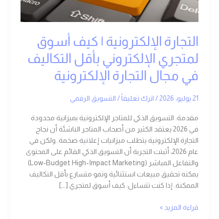
أسوق
لمتجري
الإلكتروني
بأقل
التجارة الإلكترونية | كيف أسوق
التكاليف
لمتجري الإلكتروني بأقل التكاليف
في
مجال
في مجال التجارة الإلكترونية
التجارة
الإلكترونية
21 يوليو، 2026
/
اترك تعليقاً
/
التسويق الرقمي
مقدمة: التسويق الذكي للمتاجر الإلكترونية بميزانية محدودة
في 2026 يعتقد الكثير من أصحاب المتاجر الناشئة أن نجاح
التجارة الإلكترونية يتطلب ميزانيات إعلانية ضخمة. ولكن في
عام 2026، أثبتت التجربة أن التسويق الذكي القائم على المحتوى
والتفاعل المباشر (Low-Budget High-Impact Marketing)
يمكنه تحقيق مبيعات استثنائية ونمو متسارع بأقل التكاليف
الممكنة. إذا كنت تتساءل: كيف أسوق لمتجري […]
قراءة المزيد »