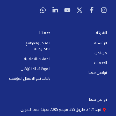
W
L
Y
X
F
I
h
i
o
-
a
n
a
n
u
t
c
s
t
k
t
w
e
t
s
e
u
i
b
a
a
d
b
t
o
g
الشركة
خدماتنا
p
i
e
t
o
r
الرئيسية
المتاجر والمواقع
p
n
e
k
a
الالكترونية
-
r
-
m
من نحن
i
f
الحملات الاعلانية
الخدمات
n
الموظف الافتراضي
تواصل معنا
باقات نمو الاعمال المؤتمت
تواصل معنا
فيلا 3471، طريق 555، مجمع 1205، مدينة حمد، البحرين