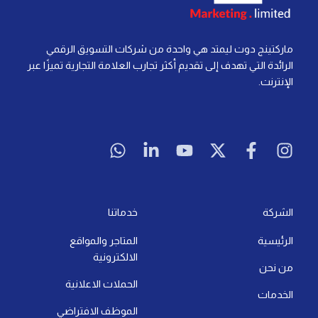
ماركتينج دوت ليمتد هي واحدة من شركات التسويق الرقمي
الرائدة التي تهدف إلى تقديم أكثر تجارب العلامة التجارية تميزًا عبر
الإنترنت.
W
L
Y
X
F
I
h
i
o
-
a
n
a
n
u
t
c
s
t
k
t
w
e
t
s
e
u
i
b
a
a
d
b
t
o
g
الشركة
خدماتنا
p
i
e
t
o
r
الرئيسية
المتاجر والمواقع
p
n
e
k
a
الالكترونية
-
r
-
m
من نحن
i
f
الحملات الاعلانية
الخدمات
n
الموظف الافتراضي