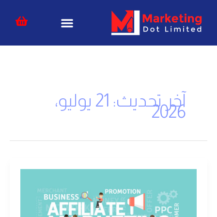
خطي
content
لى
لمحتوى
آخر تحديث: 21 يوليو،
2026
التسويق
بالعمولة
|
دليك