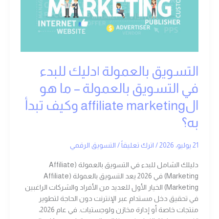
للبدء
في
التسويق
بالعمولة
–
ما
التسويق بالعمولة |دليك للبدء
هو
الaffiliate
في التسويق بالعمولة – ما هو
marketing
الaffiliate marketing وكيف تبدأ
وكيف
تبدأ
به؟
به؟
21 يوليو، 2026
/
اترك تعليقاً
/
التسويق الرقمي
دليلك الشامل للبدء في التسويق بالعمولة (Affiliate
Marketing) في 2026 يعد التسويق بالعمولة (Affiliate
Marketing) الخيار الأول للعديد من الأفراد والشركات الراغبين
في تحقيق دخل مستدام عبر الإنترنت دون الحاجة لتطوير
منتجات خاصة أو إدارة مخازن ولوجستيات. في عام 2026،