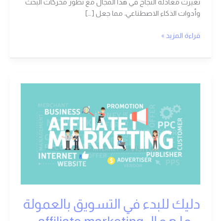
تغيرت معادلة النجاح في هذا المجال مع تطور محركات البحث
وأدوات الذكاء الاصطناعي، مما جعل […]
قراءة المزيد »
دليك
للبدء
في
التسويق
بالعمولة
–
ما
هو
الaffiliate
marketing
دليك للبدء في التسويق بالعمولة
وكيف
تبدأ