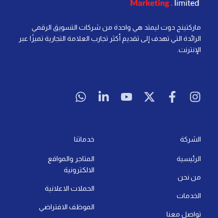
ماركتينج دوت ليمتد هي واحدة من شركات التسويق الرقمي
الرائدة التي تهدف إلى تقديم أكثر تجارب العلامة التجارية تميزًا عبر
الإنترنت.
W
L
Y
X
F
I
h
i
o
-
a
n
a
n
u
t
c
s
t
k
t
w
e
t
s
e
u
i
b
a
a
d
b
t
o
g
الشركة
خدماتنا
p
i
e
t
o
r
الرئيسية
المتاجر والمواقع
p
n
e
k
a
الالكترونية
-
r
-
m
من نحن
i
f
الحملات الاعلانية
الخدمات
n
الموظف الافتراضي
تواصل معنا