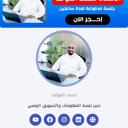
محمد المؤلف
خبير تقنية المعلومات والتسويق الرقمي
Y
F
I
L
G
o
a
n
i
l