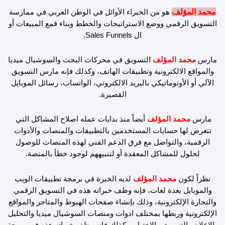
u
c
s
n
o
t
e
t
k
b
محمد المؤلف
هو من الخبراء الأوائل في الوطن العربي في ممارسة
u
b
a
e
e
التسويق الرقمي ووضع الاستراتيجات والخطط وبناء قمع المبيعات أو
b
o
g
d
ال Sales Funnels.
e
o
r
i
k
a
n
مارس
محمد المؤلف
التسويق في محركات البحث والسوشيال ميديا
m
والمواقع الالكترونية وتطبيقات الهاتف، وكذلك فإنه مارس التسويق
الآلي أو الأوتوماتيكي بالبريد الالكتروني، الواتساب، رسائل الموبايل
القصيرة.
مارس
محمد المؤلف
أيضاً منذ بدايات عمله اصلاح المشاكل التي
تتعرض لها حسابات المستخدمين بالتطبيقات والمنصات والأدوات
الرقمية، والتواصل مع فرق الدعم الفني لهذه المنصات للوصول
لحلول للمشاكل المعقدة أو لتنبيههم لوجود خطأ بالمنصة.
نظراً لكون
محمد المؤلف
لديه الخبرة في برمجة تطبيقات الويب
والموبايل بعدة لغات، فإنه وظف خبراته هذه في التسويق الرقمي
والتجارة الإلكترونية، وذلك بإنشاء صفحات الهبوط والمتاجر والمواقع
الإلكترونية وربطها بمختلف ادوات ومنصات السوشيال ميديا والتحليل
والاعلان والتسويق والاختبار، وكذلك فإنه وظف خبراته هذه في برمجة