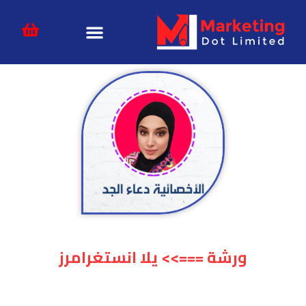
خطي
content
لى
لمحتوى
ورشة ===>> يلا انستغرامرز