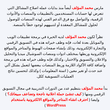
مارس
محمد المؤلف
أيضاً منذ بدايات عمله اصلاح المشاكل التي
تتعرض لها حسابات المستخدمين بالتطبيقات والمنصات والأدوات
الرقمية، والتواصل مع فرق الدعم الفني لهذه المنصات للوصول
لحلول للمشاكل المعقدة أو لتنبيههم لوجود خطأ بالمنصة.
نظراً لكون
محمد المؤلف
لديه الخبرة في برمجة تطبيقات الويب
والموبايل بعدة لغات، فإنه وظف خبراته هذه في التسويق الرقمي
والتجارة الإلكترونية، وذلك بإنشاء صفحات الهبوط والمتاجر والمواقع
الإلكترونية وربطها بمختلف ادوات ومنصات السوشيال ميديا والتحليل
والاعلان والتسويق والاختبار، وكذلك فإنه وظف خبراته هذه في برمجة
واضافة كافة الأكواد اللازمة وربط المنصات ببعضها لتعمل بشكل آلي
عند حدث أو تغير معين ( اتمتة المعلومات ) وكذلك لتحسين نتائج
العمليات التسويقية ككل.
بدأ
محمد المؤلف
بتنظيم عدد من الدورات التدريبية في مجال التسويق
الرقمي ومنها (
كيف تنشئ حملة اعلانية ناجحة وتضاعف مبيعاتك؟
)
وايضا (
احترف انشاء المتاجر والمواقع الالكترونية باستخدام
)
WordPress