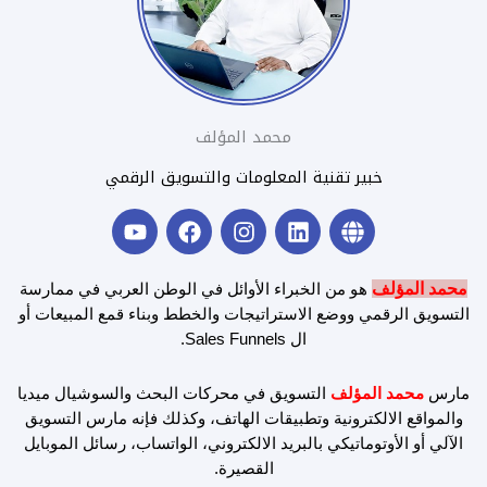
محمد المؤلف
خبير تقنية المعلومات والتسويق الرقمي
Y
F
I
L
G
o
a
n
i
l
u
c
s
n
o
t
e
t
k
b
محمد المؤلف
هو من الخبراء الأوائل في الوطن العربي في ممارسة
u
b
a
e
e
التسويق الرقمي ووضع الاستراتيجات والخطط وبناء قمع المبيعات أو
b
o
g
d
ال Sales Funnels.
e
o
r
i
k
a
n
مارس
محمد المؤلف
التسويق في محركات البحث والسوشيال ميديا
m
والمواقع الالكترونية وتطبيقات الهاتف، وكذلك فإنه مارس التسويق
الآلي أو الأوتوماتيكي بالبريد الالكتروني، الواتساب، رسائل الموبايل
القصيرة.