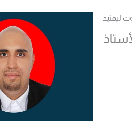
ت ليمتيد
أستاذ