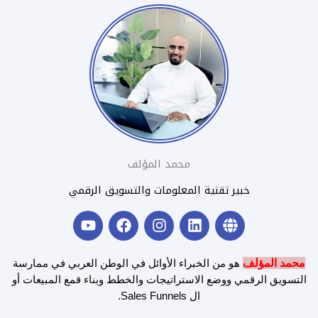
محمد المؤلف
خبير تقنية المعلومات والتسويق الرقمي
Y
F
I
L
G
o
a
n
i
l
u
c
s
n
o
t
e
t
k
b
محمد المؤلف
هو من الخبراء الأوائل في الوطن العربي في ممارسة
u
b
a
e
e
التسويق الرقمي ووضع الاستراتيجات والخطط وبناء قمع المبيعات أو
b
o
g
d
ال Sales Funnels.
e
o
r
i