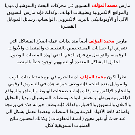
k
a
n
مارس
محمد المؤلف
التسويق في محركات البحث والسوشيال ميديا
m
والمواقع الالكترونية وتطبيقات الهاتف، وكذلك فإنه مارس التسويق
الآلي أو الأوتوماتيكي بالبريد الالكتروني، الواتساب، رسائل الموبايل
القصيرة.
مارس
محمد المؤلف
أيضاً منذ بدايات عمله اصلاح المشاكل التي
تتعرض لها حسابات المستخدمين بالتطبيقات والمنصات والأدوات
الرقمية، والتواصل مع فرق الدعم الفني لهذه المنصات للوصول
لحلول للمشاكل المعقدة أو لتنبيههم لوجود خطأ بالمنصة.
نظراً لكون
محمد المؤلف
لديه الخبرة في برمجة تطبيقات الويب
والموبايل بعدة لغات، فإنه وظف خبراته هذه في التسويق الرقمي
والتجارة الإلكترونية، وذلك بإنشاء صفحات الهبوط والمتاجر والمواقع
الإلكترونية وربطها بمختلف ادوات ومنصات السوشيال ميديا والتحليل
والاعلان والتسويق والاختبار، وكذلك فإنه وظف خبراته هذه في برمجة
واضافة كافة الأكواد اللازمة وربط المنصات ببعضها لتعمل بشكل آلي
عند حدث أو تغير معين ( اتمتة المعلومات ) وكذلك لتحسين نتائج
العمليات التسويقية ككل.