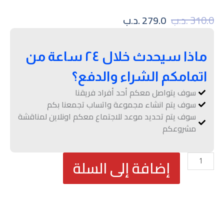
السعر
السعر
310.0
.د.ب
279.0
.د.ب
الأصلي
الحالي
هو:
هو:
310.0 .د.ب.
279.0 .د.ب.
ماذا سيحدث خلال ٢٤ ساعة من
اتمامكم الشراء والدفع؟
سوف يتواصل معكم أحد أفراد فريقنا
سوف يتم انشاء مجموعة واتساب تجمعنا بكم
سوف يتم تحديد موعد للاجتماع معكم اونلاين لمناقشة
مشروعكم
كمية
إضافة إلى السلة
باقة
إدارة
الحملات
الاعلانية
الفضية