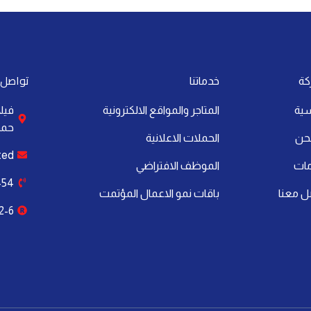
تواصل 
كة
خدماتنا
سية
المتاجر والمواقع الالكترونية
حمد،
حن
الحملات الاعلانية
ted
مات
الموظف الافتراضي
54+
ل معنا
باقات نمو الاعمال المؤتمت
2-6