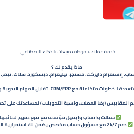
المؤسّسات
(Virtual
Staff
|
Enterprise)
خدمة عملاء + موظف مبيعات بالذكاء الاصطناعي
ماذا يقدم لك ؟
ساب، إنستغرام دايركت، مسنجر، تيليغرام، ديسكورد، سلاك، تيمز
طوات متكاملة مع CRM/ERP لتقليل المهام اليدوية وتحسين الكفاءة.
مقاييس (رضا العملاء، ونسبة التحويلات) لمساعدتك على تحسين
حملات واتساب وإيميل مؤتمتة مع تتبع دقيق لنتائجها.
دعم 24/7 مع مسؤول حساب مخصص يضمن لك استمرارية الخدمة.