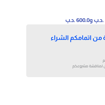
.د.ب
600.0
.د.ب
 خلال ٢٤ ساعة من اتمامكم الشراء
م
ين لمناقشة مشروعكم