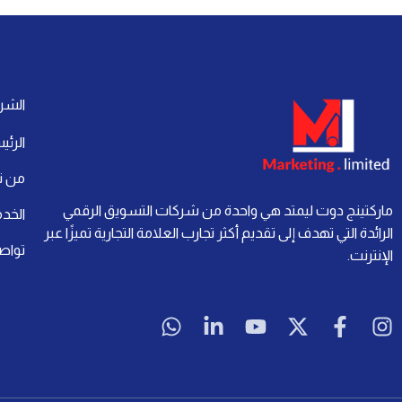
الشر
الرئي
من ن
ماركتينج دوت ليمتد هي واحدة من شركات التسويق الرقمي
الخد
الرائدة التي تهدف إلى تقديم أكثر تجارب العلامة التجارية تميزًا عبر
تواص
الإنترنت.
W
L
Y
X
F
I
h
i
o
-
a
n
a
n
u
t
c
s
t
k
t
w
e
t