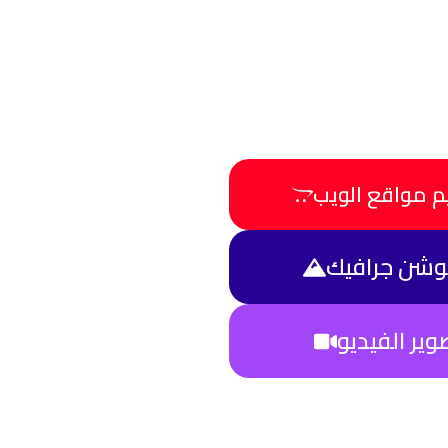
م مواقع الويب
موشن جرافيك
وير الفيديو