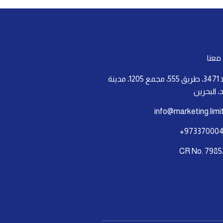
معنا
فيلا 3471، طريق 555، مجمع 1205، مدينة
 البحرين
info@marketing.limi
973370004
CR No. 7985