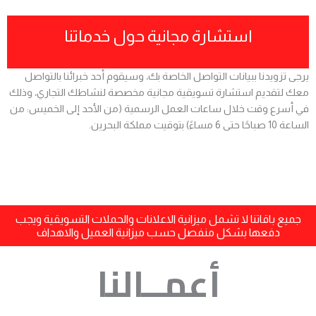
استشارة مجانية حول خدماتنا
يرجى تزويدنا ببيانات التواصل الخاصة بك، وسيقوم أحد خبرائنا بالتواصل
معك لتقديم استشارة تسويقية مجانية مخصصة لنشاطك التجاري، وذلك
في أسرع وقت خلال ساعات العمل الرسمية (من الأحد إلى الخميس: من
الساعة 10 صباحًا حتى 6 مساءً) بتوقيت مملكة البحرين.
جميع باقاتنا لا تشمل ميزانية الاعلانات والحملات التسويقية ويجب
دفعها بشكل منفصل حسب ميزانية العميل والاهداف
أعمــالنا