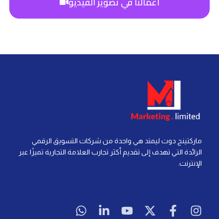
أعمالنا في تصوير الفيديو
ماركتينج دوت ليمتد هي واحدة من شركات التسويق الرقمي
الرائدة التي تهدف إلى تقديم أكثر تجارب العلامة التجارية تميزًا عبر
الإنترنت.
W
L
Y
X
F
I
h
i
o
-
a
n
a
n
u
t
c
s