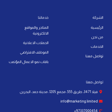
t
k
t
w
e
t
s
e
u
i
b
a
a
d
b
t
o
g
الشركة
خدماتنا
p
i
e
t
o
r
الرئيسية
المتاجر والمواقع
p
n
e
k
a
الالكترونية
-
r
-
m
من نحن
i
f
الحملات الاعلانية
الخدمات
n
الموظف الافتراضي
تواصل معنا
باقات نمو الاعمال المؤتمت
تواصل معنا
فيلا 3471، طريق 555، مجمع 1205، مدينة حمد، البحرين
info@marketing.limited
97337000454+