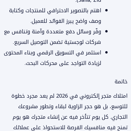
اهتم بالتصوير الاحترافي للمنتجات وكتابة
وصف واضح يبرز الفوائد للعميل.
وفّر وسائل دفع متعددة وآمنة وتنافس مع
شركات لوجستية تضمن التوصيل السريع.
استثمر في التسويق الرقمي وبناء المحتوى
لزيادة التواجد على محركات البحث.
خاتمة
امتلاك متجر إلكتروني في 2026 لم يعد مجرد خطوة
للتوسع، بل هو حجر الزاوية لبقاء وتطور مشروعك
التجاري. كل يوم تتأخر فيه عن إنشاء متجرك هو يوم
تمنح فيه منافسيك الفرصة للاستحواذ على عملائك