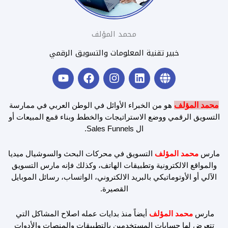
محمد المؤلف
خبير تقنية المعلومات والتسويق الرقمي
Y
F
I
L
G
o
a
n
i
l
u
c
s
n
o
t
e
t
k
b
محمد المؤلف
هو من الخبراء الأوائل في الوطن العربي في ممارسة
u
b
a
e
e
التسويق الرقمي ووضع الاستراتيجات والخطط وبناء قمع المبيعات أو
b
o
g
d
ال Sales Funnels.
e
o
r
i
k
a
n
مارس
محمد المؤلف
التسويق في محركات البحث والسوشيال ميديا
m
والمواقع الالكترونية وتطبيقات الهاتف، وكذلك فإنه مارس التسويق
الآلي أو الأوتوماتيكي بالبريد الالكتروني، الواتساب، رسائل الموبايل
القصيرة.
مارس
محمد المؤلف
أيضاً منذ بدايات عمله اصلاح المشاكل التي
تتعرض لها حسابات المستخدمين بالتطبيقات والمنصات والأدوات