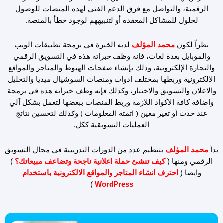
الرقمية، والتواصل مع فرق الدعم الفني لهذه المنصات للوصول
لحلول للمشاكل المعقدة أو لتنبيههم لوجود خطأ بالمنصة.
نظراً لكون
محمد المؤلف
لديه الخبرة في برمجة تطبيقات الويب
والموبايل بعدة لغات، فإنه وظف خبراته هذه في التسويق الرقمي
والتجارة الإلكترونية، وذلك بإنشاء صفحات الهبوط والمتاجر والمواقع
الإلكترونية وربطها بمختلف ادوات ومنصات السوشيال ميديا والتحليل
والاعلان والتسويق والاختبار، وكذلك فإنه وظف خبراته هذه في برمجة
واضافة كافة الأكواد اللازمة وربط المنصات ببعضها لتعمل بشكل آلي
عند حدث أو تغير معين ( اتمتة المعلومات ) وكذلك لتحسين نتائج
العمليات التسويقية ككل.
بدأ
محمد المؤلف
بتنظيم عدد من الدورات التدريبية في مجال التسويق
الرقمي ومنها (
كيف تنشئ حملة اعلانية ناجحة وتضاعف مبيعاتك؟
)
وايضا (
احترف انشاء المتاجر والمواقع الالكترونية باستخدام
)
WordPress