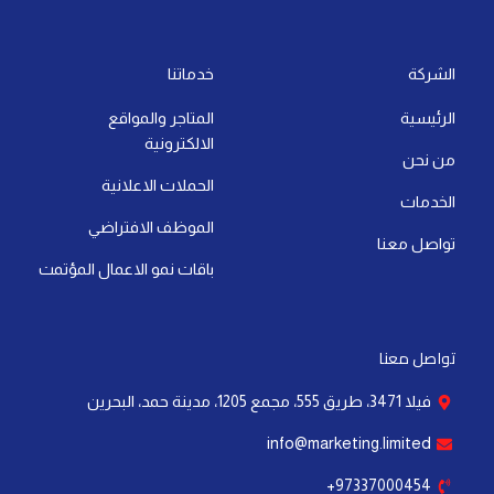
t
k
t
w
e
t
s
e
u
i
b
a
a
d
b
t
o
g
الشركة
خدماتنا
p
i
e
t
o
r
الرئيسية
المتاجر والمواقع
p
n
e
k
a
الالكترونية
-
r
-
m
من نحن
i
f
الحملات الاعلانية
الخدمات
n
الموظف الافتراضي
تواصل معنا
باقات نمو الاعمال المؤتمت
تواصل معنا
فيلا 3471، طريق 555، مجمع 1205، مدينة حمد، البحرين
info@marketing.limited
97337000454+