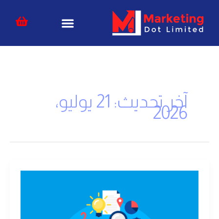
خطي
content
لى
لمحتوى
آخر تحديث: 21 يوليو،
2026
قُمْعْ
الفرص
"قمع
المبيعات"