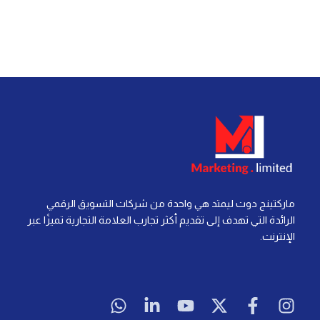
ماركتينج دوت ليمتد هي واحدة من شركات التسويق الرقمي
الرائدة التي تهدف إلى تقديم أكثر تجارب العلامة التجارية تميزًا عبر
الإنترنت.
W
L
Y
X
F
I
h
i
o
-
a
n
a
n
u
t
c
s