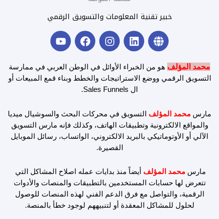
خبير تقنية المعلومات والتسويق الرقمي
Y
F
I
L
G
o
a
n
i
l
u
c
s
n
o
t
e
t
k
b
محمد المؤلف
هو من الخبراء الأوائل في الوطن العربي في ممارسة
u
b
a
e
e
التسويق الرقمي ووضع الاستراتيجات والخطط وبناء قمع المبيعات أو
b
o
g
d
ال Sales Funnels.
e
o
r
i
k
a
n
مارس
محمد المؤلف
التسويق في محركات البحث والسوشيال ميديا
m
والمواقع الالكترونية وتطبيقات الهاتف، وكذلك فإنه مارس التسويق
الآلي أو الأوتوماتيكي بالبريد الالكتروني، الواتساب، رسائل الموبايل
القصيرة.
مارس
محمد المؤلف
أيضاً منذ بدايات عمله اصلاح المشاكل التي
تتعرض لها حسابات المستخدمين بالتطبيقات والمنصات والأدوات
الرقمية، والتواصل مع فرق الدعم الفني لهذه المنصات للوصول
لحلول للمشاكل المعقدة أو لتنبيههم لوجود خطأ بالمنصة.