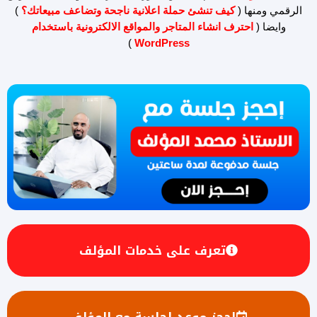
الرقمي ومنها (
كيف تنشئ حملة اعلانية ناجحة وتضاعف مبيعاتك؟
)
وايضا (
احترف انشاء المتاجر والمواقع الالكترونية باستخدام
)
WordPress
تعرف على خدمات المؤلف
احجز موعد لجلسة مع المؤلف