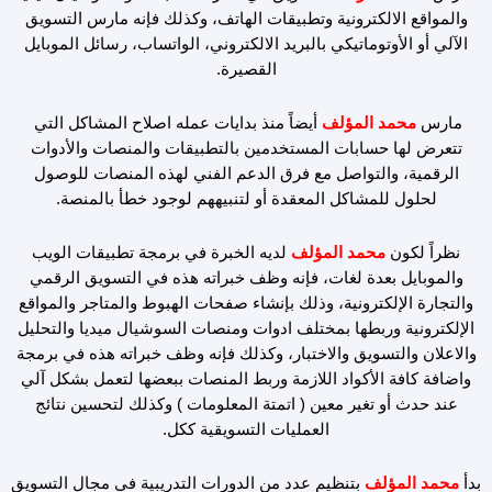
m
والمواقع الالكترونية وتطبيقات الهاتف، وكذلك فإنه مارس التسويق
الآلي أو الأوتوماتيكي بالبريد الالكتروني، الواتساب، رسائل الموبايل
القصيرة.
مارس
محمد المؤلف
أيضاً منذ بدايات عمله اصلاح المشاكل التي
تتعرض لها حسابات المستخدمين بالتطبيقات والمنصات والأدوات
الرقمية، والتواصل مع فرق الدعم الفني لهذه المنصات للوصول
لحلول للمشاكل المعقدة أو لتنبيههم لوجود خطأ بالمنصة.
نظراً لكون
محمد المؤلف
لديه الخبرة في برمجة تطبيقات الويب
والموبايل بعدة لغات، فإنه وظف خبراته هذه في التسويق الرقمي
والتجارة الإلكترونية، وذلك بإنشاء صفحات الهبوط والمتاجر والمواقع
الإلكترونية وربطها بمختلف ادوات ومنصات السوشيال ميديا والتحليل
والاعلان والتسويق والاختبار، وكذلك فإنه وظف خبراته هذه في برمجة
واضافة كافة الأكواد اللازمة وربط المنصات ببعضها لتعمل بشكل آلي
عند حدث أو تغير معين ( اتمتة المعلومات ) وكذلك لتحسين نتائج
العمليات التسويقية ككل.
بدأ
محمد المؤلف
بتنظيم عدد من الدورات التدريبية في مجال التسويق