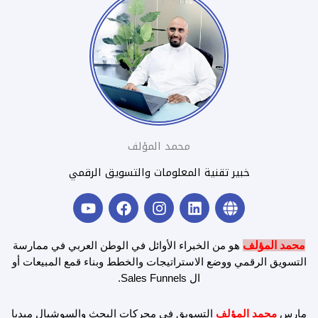
محمد المؤلف
خبير تقنية المعلومات والتسويق الرقمي
Y
F
I
L
G
o
a
n
i
l
u
c
s
n
o
t
e
t
k
b
محمد المؤلف
هو من الخبراء الأوائل في الوطن العربي في ممارسة
u
b
a
e
e
التسويق الرقمي ووضع الاستراتيجات والخطط وبناء قمع المبيعات أو
b
o
g
d
ال Sales Funnels.
e
o
r
i
k
a
n
مارس
محمد المؤلف
التسويق في محركات البحث والسوشيال ميديا