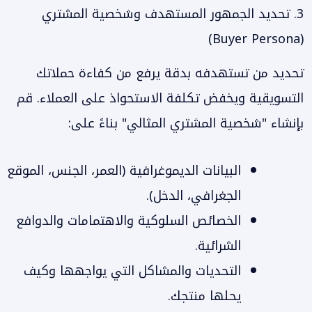
3. تحديد الجمهور المستهدف وشخصية المشتري
(Buyer Persona)
تحديد من تستهدفه بدقة يرفع من كفاءة حملاتك
التسويقية ويخفض تكلفة الاستحواذ على العملاء. قم
بإنشاء "شخصية المشتري المثالي" بناءً على:
البيانات الديموغرافية (العمر، الجنس، الموقع
الجغرافي، الدخل).
الخصائص السلوكية والاهتمامات والدوافع
الشرائية.
التحديات والمشاكل التي يواجهها وكيف
يحلها منتجك.