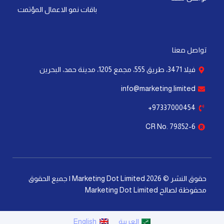
أهمية خوارزميات التسويق: كيف تؤثر على نجاح
علامتك التجارية
إقرأ المزيد »
آخر تحديث: 21 يوليو، 2026
لا توجد تعليقات