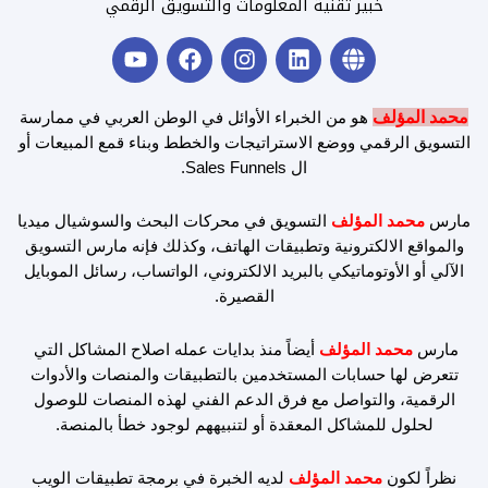
خبير تقنية المعلومات والتسويق الرقمي
Y
F
I
L
G
o
a
n
i
l
u
c
s
n
o
t
e
t
k
b
محمد المؤلف
هو من الخبراء الأوائل في الوطن العربي في ممارسة
u
b
a
e
e
التسويق الرقمي ووضع الاستراتيجات والخطط وبناء قمع المبيعات أو
b
o
g
d
ال Sales Funnels.
e
o
r
i
k
a
n
مارس
محمد المؤلف
التسويق في محركات البحث والسوشيال ميديا
m
والمواقع الالكترونية وتطبيقات الهاتف، وكذلك فإنه مارس التسويق
الآلي أو الأوتوماتيكي بالبريد الالكتروني، الواتساب، رسائل الموبايل
القصيرة.
مارس
محمد المؤلف
أيضاً منذ بدايات عمله اصلاح المشاكل التي
تتعرض لها حسابات المستخدمين بالتطبيقات والمنصات والأدوات
الرقمية، والتواصل مع فرق الدعم الفني لهذه المنصات للوصول
لحلول للمشاكل المعقدة أو لتنبيههم لوجود خطأ بالمنصة.
نظراً لكون
محمد المؤلف
لديه الخبرة في برمجة تطبيقات الويب