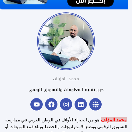
محمد المؤلف
خبير تقنية المعلومات والتسويق الرقمي
Y
F
I
L
G
o
a
n
i
l
u
c
s
n
o
t
e
t
k
b
محمد المؤلف
هو من الخبراء الأوائل في الوطن العربي في ممارسة
u
b
a
e
e
التسويق الرقمي ووضع الاستراتيجات والخطط وبناء قمع المبيعات أو
b
o
g
d