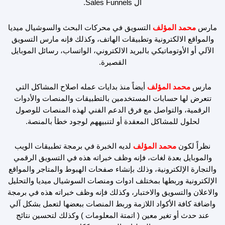
ال Sales Funnels.
e
o
r
i
k
a
n
مارس
محمد المؤلف
التسويق في محركات البحث والسوشيال ميديا
m
والمواقع الالكترونية وتطبيقات الهاتف، وكذلك فإنه مارس التسويق
الآلي أو الأوتوماتيكي بالبريد الالكتروني، الواتساب، رسائل الموبايل
القصيرة.
مارس
محمد المؤلف
أيضاً منذ بدايات عمله اصلاح المشاكل التي
تتعرض لها حسابات المستخدمين بالتطبيقات والمنصات والأدوات
الرقمية، والتواصل مع فرق الدعم الفني لهذه المنصات للوصول
لحلول للمشاكل المعقدة أو لتنبيههم لوجود خطأ بالمنصة.
نظراً لكون
محمد المؤلف
لديه الخبرة في برمجة تطبيقات الويب
والموبايل بعدة لغات، فإنه وظف خبراته هذه في التسويق الرقمي
والتجارة الإلكترونية، وذلك بإنشاء صفحات الهبوط والمتاجر والمواقع
الإلكترونية وربطها بمختلف ادوات ومنصات السوشيال ميديا والتحليل
والاعلان والتسويق والاختبار، وكذلك فإنه وظف خبراته هذه في برمجة
واضافة كافة الأكواد اللازمة وربط المنصات ببعضها لتعمل بشكل آلي
عند حدث أو تغير معين ( اتمتة المعلومات ) وكذلك لتحسين نتائج