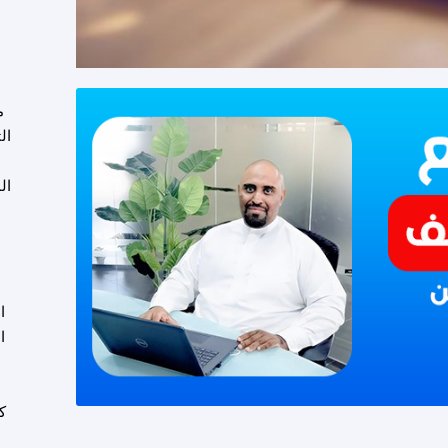
م
ال
ال
ا
ا
و
ك
ع