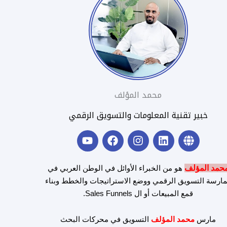
محمد المؤلف
خبير تقنية المعلومات والتسويق الرقمي
Y
F
I
L
G
o
a
n
i
l
u
c
s
n
o
t
e
t
k
b
حمد المؤلف
هو من الخبراء الأوائل في الوطن العربي في
u
b
a
e
e
ارسة التسويق الرقمي ووضع الاستراتيجات والخطط وبناء
b
o
g
d
قمع المبيعات أو ال Sales Funnels.
e
o
r
i
k
a
n
m
مارس
محمد المؤلف
التسويق في محركات البحث