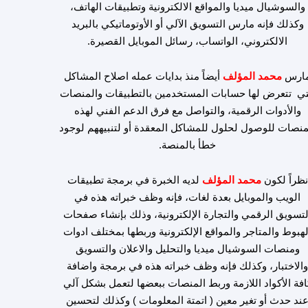
والسوشيال ميديا والمواقع الالكترونية وتطبيقات الهاتف،
وكذلك فإنه مارس التسويق الآلي أو الأوتوماتيكي بالبريد
الالكتروني، الواتساب، رسائل الموبايل القصيرة.
ارس
محمد المؤلف
أيضاً منذ بدايات عمله اصلاح المشاكل
تي تتعرض لها حسابات المستخدمين بالتطبيقات والمنصات
والأدوات الرقمية، والتواصل مع فرق الدعم الفني لهذه
منصات للوصول لحلول للمشاكل المعقدة أو لتنبيههم لوجود
خطأ بالمنصة.
نظراً لكون
محمد المؤلف
لديه الخبرة في برمجة تطبيقات
الويب والموبايل بعدة لغات، فإنه وظف خبراته هذه في
لتسويق الرقمي والتجارة الإلكترونية، وذلك بإنشاء صفحات
لهبوط والمتاجر والمواقع الإلكترونية وربطها بمختلف ادوات
ومنصات السوشيال ميديا والتحليل والاعلان والتسويق
الاختبار، وكذلك فإنه وظف خبراته هذه في برمجة واضافة
افة الأكواد اللازمة وربط المنصات ببعضها لتعمل بشكل آلي
ند حدث أو تغير معين ( اتمتة المعلومات ) وكذلك لتحسين