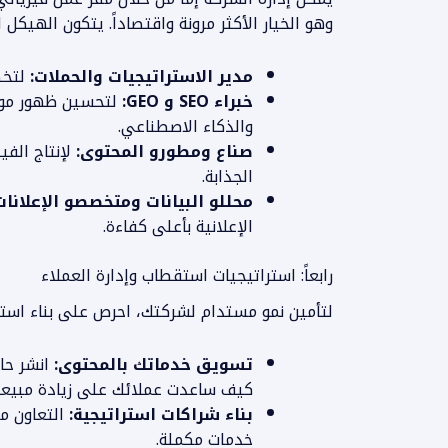
وهو الخيار الأكثر مرونة واقتصاداً. يتكون الهيكل
مدير الاستراتيجيات والحملات:
لتخطي
خبراء SEO و GEO:
لتحسين ظهور مواق
المزيد من المعلومات
والذكاء الاصطناعي.
صناع ومطورو المحتوى:
لإنتاج الف
الجذابة.
محللو البيانات ومتخصصو الإعلانا
الإعلانية بأعلى كفاءة.
رابعاً: استراتيجيات استقطاب وإدارة العملاء
لتأمين نمو مستدام لشركتك، احرص على بناء استرا
تسويق خدماتك بالمحتوى:
كيف ساعدت عملائك على زيادة مبيعا
بناء شراكات استراتيجية:
التعاون م
خدمات مكملة.