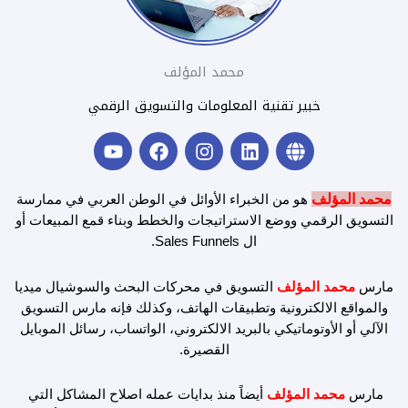
محمد المؤلف
خبير تقنية المعلومات والتسويق الرقمي
Y
F
I
L
G
o
a
n
i
l
u
c
s
n
o
t
e
t
k
b
محمد المؤلف
هو من الخبراء الأوائل في الوطن العربي في ممارسة
u
b
a
e
e
التسويق الرقمي ووضع الاستراتيجات والخطط وبناء قمع المبيعات أو
b
o
g
d
ال Sales Funnels.
e
o
r
i
k
a
n
مارس
محمد المؤلف
التسويق في محركات البحث والسوشيال ميديا
m
والمواقع الالكترونية وتطبيقات الهاتف، وكذلك فإنه مارس التسويق
الآلي أو الأوتوماتيكي بالبريد الالكتروني، الواتساب، رسائل الموبايل
القصيرة.
مارس
محمد المؤلف
أيضاً منذ بدايات عمله اصلاح المشاكل التي