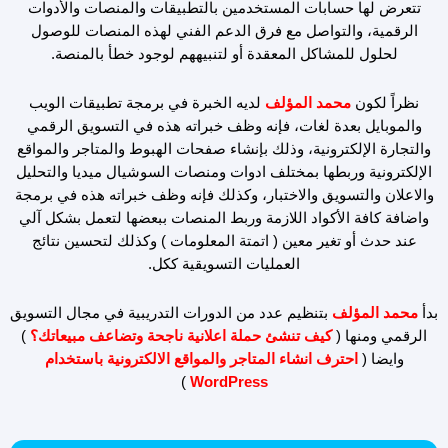
تتعرض لها حسابات المستخدمين بالتطبيقات والمنصات والأدوات
الرقمية، والتواصل مع فرق الدعم الفني لهذه المنصات للوصول
لحلول للمشاكل المعقدة أو لتنبيههم لوجود خطأ بالمنصة.
نظراً لكون
محمد المؤلف
لديه الخبرة في برمجة تطبيقات الويب
والموبايل بعدة لغات، فإنه وظف خبراته هذه في التسويق الرقمي
والتجارة الإلكترونية، وذلك بإنشاء صفحات الهبوط والمتاجر والمواقع
الإلكترونية وربطها بمختلف ادوات ومنصات السوشيال ميديا والتحليل
والاعلان والتسويق والاختبار، وكذلك فإنه وظف خبراته هذه في برمجة
واضافة كافة الأكواد اللازمة وربط المنصات ببعضها لتعمل بشكل آلي
عند حدث أو تغير معين ( اتمتة المعلومات ) وكذلك لتحسين نتائج
العمليات التسويقية ككل.
بدأ
محمد المؤلف
بتنظيم عدد من الدورات التدريبية في مجال التسويق
الرقمي ومنها (
كيف تنشئ حملة اعلانية ناجحة وتضاعف مبيعاتك؟
)
وايضا (
احترف انشاء المتاجر والمواقع الالكترونية باستخدام
)
WordPress