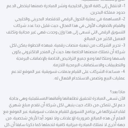
1- الانتقال إلى كافة الدول الخليجية ونشر المبادرة ضمنها ليتخطى الدعم
حدود مملكة البحرين.
2- المساهمة في عملية التحول الرقمي للاقتصاد البحريني والخليجي
والقيام بالخطوات الأولى في هذا المجال، حيث قليل جدا عدد شركات
التسويق الرقمي التي تسعى إلى هذا وإن وجدت فهي غير مجانية وتكلف
العميل الكثير من المبالغ.
3- تحرير الشركات من تبعية منصات رقمية، فبهذه الخطوة يمكن لكل
شركة أن تمتلك منصتها الخاصة بها، حيث أن المتجر الالكتروني يكون
باسمها وملكا لها ومع جميع التراخيص الخاصة بالإضافات البرمجة
والتطبيقات والاستضافات البرمجية اللازمة.
4- مساعدة الشركات على القيام بحملات تسويقية عبر الموقع لتدعم
عمليات البيع وتضمن الاستخدام الفعال له.
ماذا بعد؟
الآن تسعى المبادرة لتحقيق تطلعاتها وآفاقها المستقبلية وهي بحاجة
دعم لكي تتمكن من ذلك، حيث ينبغي لكل شركة أن تقدم مبلغ شهري
لقاء اشتراكها في برنامج التسويق للقيام بحملات تسويقية عبر الموقع مع
العلم أن هذه المبالغ ضرورية للإعلانات ولا تعود أبدا لأرباح شخصية، من
جهة أخرى لا تمتلك المبادرة ميزانية كافية لتحملها كما ذكرنا سابقا أن كل