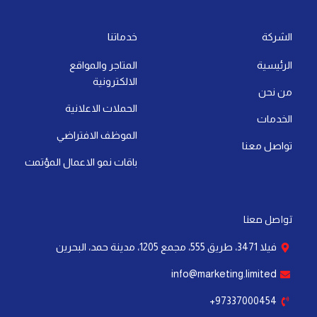
t
k
t
w
e
t
s
e
u
i
b
a
a
d
b
t
o
g
الشركة
خدماتنا
p
i
e
t
o
r
الرئيسية
المتاجر والمواقع
p
n
e
k
a
الالكترونية
-
r
-
m
من نحن
i
f
الحملات الاعلانية
الخدمات
n
الموظف الافتراضي
تواصل معنا
باقات نمو الاعمال المؤتمت
تواصل معنا
فيلا 3471، طريق 555، مجمع 1205، مدينة حمد، البحرين
info@marketing.limited
97337000454+