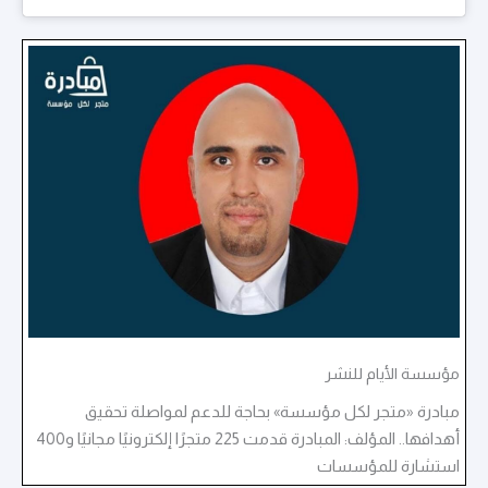
مؤسسة الأيام للنشر
مبادرة «متجر لكل مؤسسة» بحاجة للدعم لمواصلة تحقيق
أهدافها.. المؤلف: المبادرة قدمت 225 متجرًا إلكترونيًا مجانيًا و400
استشارة للمؤسسات