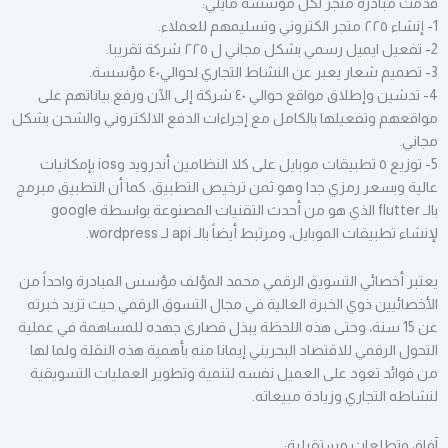
قدمت مبادرة متجر لكل مؤسسة مايلي:
1- إنشاء ٢٢٥ متجر الكتروني وتسليمهم للعملاء.
2- تفعيل ايميل رسمي بشكل مجاني ل ٢٢٥ شركة تقريبا.
3- تصميم شعار يعبر عن النشاط التجاري لحوالي٤٠ مؤسسة.
4- تدشين وإطلاق مواقع حوالي ٤٠ شركة إلى الآن ورفع بياناتهم على
مواقعهم وتفعيلها بالكامل مع إجراءات الدفع الالكتروني والشحن بشكل
مجاني.
5- توزيع ٥ تطبيقات موبايل على كلا النظامين أندرويد وios بإمكانيات
عالية وبسعر رمزي جدا وهو ثمن ترخيص التطبيق. كما أن التطبيق مبرمج
بالـ flutter الذي هو من أحدث التقنيات المصنوعة بواسطة google
لإنشاء تطبيقات الموبايل، ومرتبط أيضاً بالـ api لـ wordpress.
يعتبر أخصائي التسويق الرقمي محمد المؤلف مؤسس المبادرة واحداً من
الأخصائيين ذوي الخبرة العالية في مجال التسوق الرقمي حيث تزيد خبرته
عن 15 سنة، وحتى هذه اللحظة يبذل قصارى جهده للمساهمة في عملية
التحول الرقمي للاقتصاد البحريني إيمانا منه بأهمية هذه النقلة ولما لها
من فوائد تعود على العميل نفسه لتنمية وتطوير العمليات التسويقية
لنشاطه التجاري وزيادة مبيعاته.
آفاق وتطلعات مستقبلية: