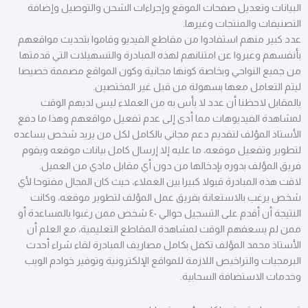
البيانات وتعديل صفحات الموقع وإجراءات الشحن والتوصيل وإضافة
التصنيفات والمنتجات وغيرها.
عدد كبير منهم استفادوا من مقاطع الفيديو وقاموا بتحديث مواقعهم
بأنفسهم وعبروا عن امتنانهم لهذه المبادرة والتسهيلات التي قدمتها
من جميع النواحي وبخاصة كونها مجانية وكون المواقع مصممة خصيصا
ليتم التعامل معها بسهولة من قبل غير المختصين.
بالمقابل لاحظنا أن عدد لا بأس به من العملاء ليس لديهم الوقت
لمشاهدة الفيديوهات مما أدى إلى عدم تفعيل مواقعهم وهذا ما دفع
الأستاذ المؤلف لتقديم دعم مجاني بالكامل لكل من يريد شخص يساعده
لتطوير وتفعيل موقعه، ما عليه إلا إرسال كامل بيانات موقعه ويقوم
فريق المؤلف بدوره بإدخالها من دون أي مقابل مادي من العميل.
لاقت هذه المبادرة قبولا كبيرا بين العملاء، حيث كان المجال مفتوحا لأي
شخص يرغب بالاستعانة بفريق عمل المؤلف لتطوير موقعه، وكانت
النتيجة أن أقدم على التسجيل حوالي ٤٠ شخص ممن رغبوا بالمساعدة أو
ممن لم يسعفهم الوقت لمشاهدة المقاطع التعليمية، مع العلم أن
الأستاذ محمد المؤلف تكفل بكامل مصاريف المبادرة لقاء شراء أحدث
البرمجيات والتراخيص اللازمة للمواقع الإلكترونية وتوفير خوادم الويب
وخدمات الاستضافة السحابية.