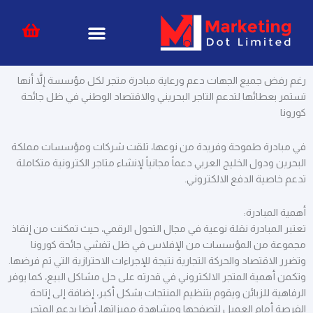
خطي
content
لى
لمحتوى
رغم رفض جميع الجهات دعم ورعاية مبادرة متجر لكل مؤسسة إلاَّ أنها
تستمر بعطائها لتدعم التاجر البحريني والاقتصاد الوطني في ظل جائحة
كورونا
في مبادرة طموحة وفريدة من نوعها، تلقت شركات ومؤسسات مملكة
البحرين ودول الخليج العربي دعماً مجانياً لإنشاء متاجر الكترونية متكاملة
تدعم خاصية الدفع الالكتروني.
أهمية المبادرة:
تعتبر المبادرة نقلة نوعية في مجال التحول الرقمي، حيث تمكنت من إنقاذ
مجموعة من المؤسسات من الإفلاس في ظل تفشي جائحة كورونا
وتضرر الاقتصاد والحركة التجارية نتيجة للإجراءات الاحترازية التي تم فرضها.
وتكمن أهمية المتجر الالكتروني في قدرته على حل مشاكل البيع، كما يوفر
الرفاهية للزبائن ويقوم بتنظيم المنتجات بشكل أكبر، إضافة إلى إتاحة
الفرصة أمام العميل لتصفحها ومشاهدة مميزاتها، أيضا يدعم المتجر