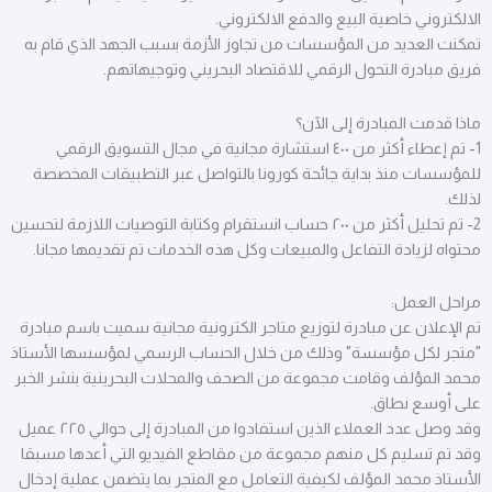
الالكتروني خاصية البيع والدفع الالكتروني.
تمكنت العديد من المؤسسات من تجاوز الأزمة بسبب الجهد الذي قام به
فريق مبادرة التحول الرقمي للاقتصاد البحريني وتوجيهاتهم.
ماذا قدمت المبادرة إلى الآن؟
1- تم إعطاء أكثر من ٤٠٠ استشارة مجانية في مجال التسويق الرقمي
للمؤسسات منذ بداية جائحة كورونا بالتواصل عبر التطبيقات المخصصة
لذلك.
2- تم تحليل أكثر من ٢٠٠ حساب انستقرام وكتابة التوصيات اللازمة لتحسين
محتواه لزيادة التفاعل والمبيعات وكل هذه الخدمات تم تقديمها مجانا.
مراحل العمل:
تم الإعلان عن مبادرة لتوزيع متاجر الكترونية مجانية سميت باسم مبادرة
"متجر لكل مؤسسة" وذلك من خلال الحساب الرسمي لمؤسسها الأستاذ
محمد المؤلف وقامت مجموعة من الصحف والمحلات البحرينية بنشر الخبر
على أوسع نطاق.
وقد وصل عدد العملاء الذين استفادوا من المبادرة إلى حوالي ٢٢٥ عميل
وقد تم تسليم كل منهم مجموعة من مقاطع الفيديو التي أعدها مسبقا
الأستاذ محمد المؤلف لكيفية التعامل مع المتجر بما يتضمن عملية إدخال