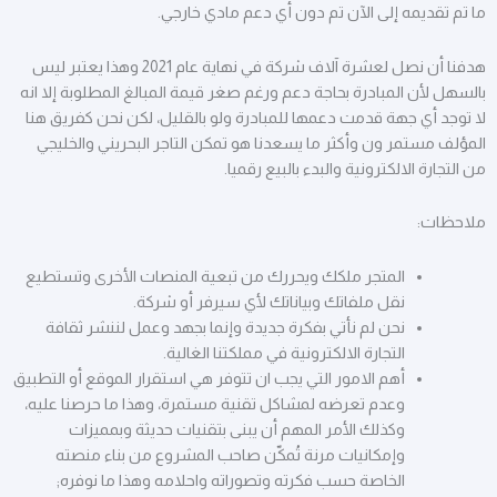
ما تم تقديمه إلى الآن تم دون أي دعم مادي خارجي.
هدفنا أن نصل لعشرة آلاف شركة في نهاية عام 2021 وهذا يعتبر ليس
بالسهل لأن المبادرة بحاجة دعم ورغم صغر قيمة المبالغ المطلوبة إلا انه
لا توجد أي جهة قدمت دعمها للمبادرة ولو بالقليل، لكن نحن كفريق هنا
المؤلف مستمر ون وأكثر ما يسعدنا هو تمكن التاجر البحريني والخليجي
من التجارة الالكترونية والبدء بالبيع رقميا.
ملاحظات:
المتجر ملكك ويحررك من تبعية المنصات الأخرى وتستطيع
نقل ملفاتك وبياناتك لأي سيرفر أو شركة.
نحن لم نأتي بفكرة جديدة وإنما بجهد وعمل لننشر ثقافة
التجارة الالكترونية في مملكتنا الغالية.
أهم الامور التي يجب ان تتوفر هي استقرار الموقع أو التطبيق
وعدم تعرضه لمشاكل تقنية مستمرة، وهذا ما حرصنا عليه،
وكذلك الأمر المهم أن يبنى بتقنيات حديثة وبمميزات
وإمكانيات مرنة تُمكّن صاحب المشروع من بناء منصته
الخاصة حسب فكرته وتصوراته واحلامه وهذا ما نوفره;