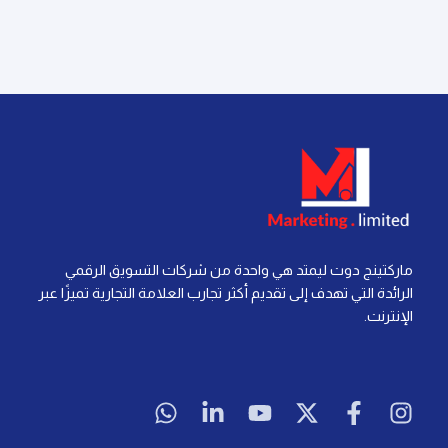
ماركتينج دوت ليمتد هي واحدة من شركات التسويق الرقمي
الرائدة التي تهدف إلى تقديم أكثر تجارب العلامة التجارية تميزًا عبر
الإنترنت.
W
L
Y
X
F
I
h
i
o
-
a
n
a
n
u
t
c
s