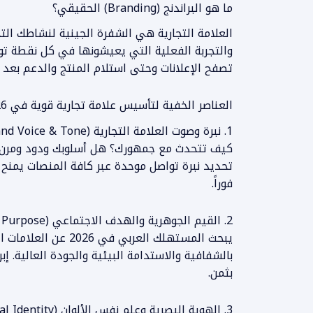
ما هو البراندنج (Branding) الحقيقي؟
العلامة التجارية هي الشفرة الجينية لنشاطك التج
تصفح الإعلانات وحتى استلام المنتج والدعم بعد ا
العناصر الخفية لتأسيس علامة تجارية قوية في 2026
1. نبرة وصوت العلامة التجارية (Brand Voice & Tone)
كيف تتحدث مع جمهورك؟ هل أسلوبك ودود ومرن، 
تحديد نبرة تواصل موحدة عبر كافة المنصات يمنح
فوراً.
2. القيم الجوهرية والهدف الاجتماعي (Core Values & Purpose)
يبحث المستهلك العربي ف
بالشفافية والاستدامة البيئية والجودة العالية. إبرا
بثمن.
3. الهوية البصرية وعلم نفس الألوان (Visual Identity)