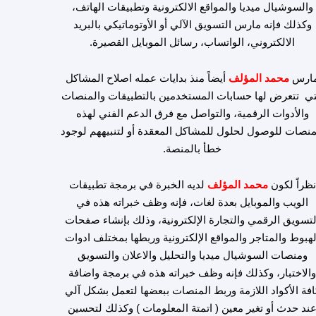
والسوشيال ميديا والمواقع الالكترونية وتطبيقات الهاتف،
وكذلك فإنه مارس التسويق الآلي أو الأوتوماتيكي بالبريد
الالكتروني، الواتساب، رسائل الموبايل القصيرة.
ارس
محمد المؤلف
أيضاً منذ بدايات عمله اصلاح المشاكل
تي تتعرض لها حسابات المستخدمين بالتطبيقات والمنصات
والأدوات الرقمية، والتواصل مع فرق الدعم الفني لهذه
منصات للوصول لحلول للمشاكل المعقدة أو لتنبيههم لوجود
خطأ بالمنصة.
نظراً لكون
محمد المؤلف
لديه الخبرة في برمجة تطبيقات
الويب والموبايل بعدة لغات، فإنه وظف خبراته هذه في
لتسويق الرقمي والتجارة الإلكترونية، وذلك بإنشاء صفحات
لهبوط والمتاجر والمواقع الإلكترونية وربطها بمختلف ادوات
ومنصات السوشيال ميديا والتحليل والاعلان والتسويق
الاختبار، وكذلك فإنه وظف خبراته هذه في برمجة واضافة
افة الأكواد اللازمة وربط المنصات ببعضها لتعمل بشكل آلي
ند حدث أو تغير معين ( اتمتة المعلومات ) وكذلك لتحسين