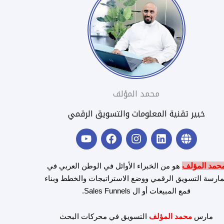
محمد المؤلف
خبير تقنية المعلومات والتسويق الرقمي
Y
F
I
L
G
o
a
n
i
l
u
c
s
n
o
t
e
t
k
b
حمد المؤلف
هو من الخبراء الأوائل في الوطن العربي في
u
b
a
e
e
ارسة التسويق الرقمي ووضع الاستراتيجات والخطط وبناء
b
o
g
d
قمع المبيعات أو ال Sales Funnels.
e
o
r
i
k
a
n
m
مارس
محمد المؤلف
التسويق في محركات البحث