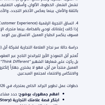
تشمل الشعار، الخطوط، الألوان، وأسلوب التغليف. اخ
بالثقة والأمان، بينما يعكس الأخضر التجدد، والأ
4. اتساق التجربة الرقمية (Consistent Customer Experience)
إذا كانت إعلاناتك توحي بالفخامة، بينما متجرك ا
فسوف ينكسر انطباع العميل. الاتساق بين الوعد وا
دراسة حالة: سر نجاح العلامة التجارية لشركة أبل (Apple)
تُعتبر أبل النموذج الأبرز للبراندنج الناجح عبر الع
بل ركزت على شعارها الشهير
"Think Different"
العميل منتجاً من أبل، فهو لا يشتري جهازاً إلكترو
والانتكاس والانتماء لمجتمع المبدعين.
خطوات عمل تطوير البراند الخاص بمتجرك في 2026
افهم جمهورك بوضوح:
حدد مشاعره
ابتكر قصة علامتك التجارية (Brand Story):