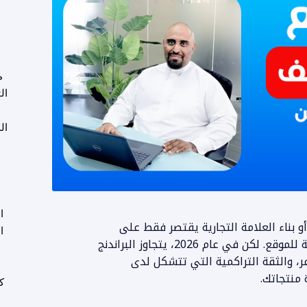
م
ال
ال
ا
 الكثيرون أن مفهوم "البراندنج" (Branding) أو بناء العلامة التجارية يقتصر فقط على
ا
تصميم شعار (Logo) جذاب أو اختيار ألوان متناسقة للموقع. لكن في عام 2026، يتجاوز البراندنج
ر، والثقة التراكمية التي تتشكل لدى
و
 منتجاتك.
ك
ع