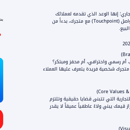
اري؛ إنها الوعد الذي تقدمه لعملائك
بد
والتجربة الفعلية التي يعيشونها في كل نقطة تواصل (Touchpoint) مع متجرك، بدءاً من
لبيع.
و
أم رسمي واحترافي، أم محفز ومبتكر؟
 متجرك شخصية فريدة يتعرف عليها العملاء
ي 2026 عن العلامات التجارية التي تتبنى قضايا حقيقية وتلتزم
ز قيمك يبني ولاءً عاطفياً عميقاً لا يقدر