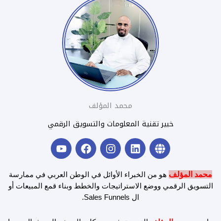
محمد المؤلف
خبير تقنية المعلومات والتسويق الرقمي
Y
F
I
L
G
o
a
n
i
l
u
c
s
n
o
t
e
t
k
b
محمد المؤلف
هو من الخبراء الأوائل في الوطن العربي في ممارسة
u
b
a
e
e
التسويق الرقمي ووضع الاستراتيجات والخطط وبناء قمع المبيعات أو
b
o
g
d
ال Sales Funnels.
e
o
r
i
k
a
n