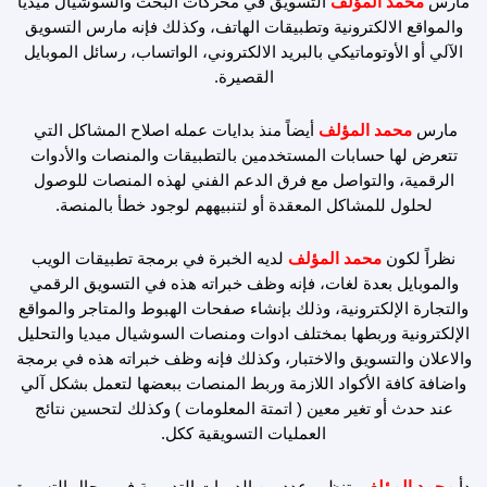
مارس
محمد المؤلف
التسويق في محركات البحث والسوشيال ميديا
m
والمواقع الالكترونية وتطبيقات الهاتف، وكذلك فإنه مارس التسويق
الآلي أو الأوتوماتيكي بالبريد الالكتروني، الواتساب، رسائل الموبايل
القصيرة.
مارس
محمد المؤلف
أيضاً منذ بدايات عمله اصلاح المشاكل التي
تتعرض لها حسابات المستخدمين بالتطبيقات والمنصات والأدوات
الرقمية، والتواصل مع فرق الدعم الفني لهذه المنصات للوصول
لحلول للمشاكل المعقدة أو لتنبيههم لوجود خطأ بالمنصة.
نظراً لكون
محمد المؤلف
لديه الخبرة في برمجة تطبيقات الويب
والموبايل بعدة لغات، فإنه وظف خبراته هذه في التسويق الرقمي
والتجارة الإلكترونية، وذلك بإنشاء صفحات الهبوط والمتاجر والمواقع
الإلكترونية وربطها بمختلف ادوات ومنصات السوشيال ميديا والتحليل
والاعلان والتسويق والاختبار، وكذلك فإنه وظف خبراته هذه في برمجة
واضافة كافة الأكواد اللازمة وربط المنصات ببعضها لتعمل بشكل آلي
عند حدث أو تغير معين ( اتمتة المعلومات ) وكذلك لتحسين نتائج
العمليات التسويقية ككل.
بدأ
محمد المؤلف
بتنظيم عدد من الدورات التدريبية في مجال التسويق