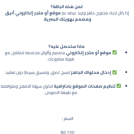
الإلكترونية
لمن هذه الباقة؟
إذا كان لديك محتوى جاهز وتريد عرضه عبر
موقع أو متجر إلكتروني أنيق
ومصمم بهويتك البصرية
،
ماذا ستحصل عليه؟
موقع أو متجر إلكتروني
بتصميم وألوان مخصصة تتماشى مع
هوية مشروعك.
إدخال محتواك الجاهز
(نسخ، لصق، وتنسيق بسيط) دون تعقيد.
تنظيم صفحات الموقع باحترافية
لتكون سهلة التصفح ومتوافقة
مع طبيعة النصوص.
السعر :
150 BD