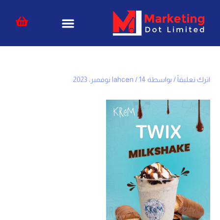
خطي
content
لى
لمحتوى
اترك تعليقاً
/ بواسطة
14 نوفمبر، 2023
/
lahcen