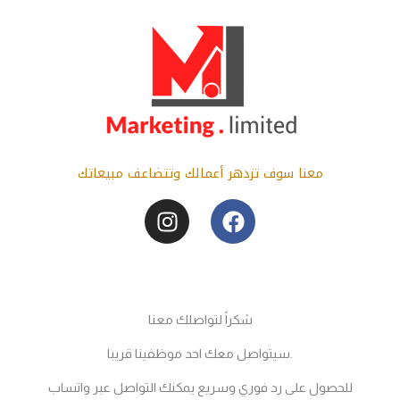
Skip
content
to
content
معنا سوف تزدهر أعمالك وتتضاعف مبيعاتك
I
F
n
a
s
c
t
e
a
b
g
o
شكراً لتواصلك معنا
r
o
سيتواصل معك احد موظفينا قريبا.
a
k
m
للحصول على رد فوري وسريع يمكنك التواصل عبر واتساب