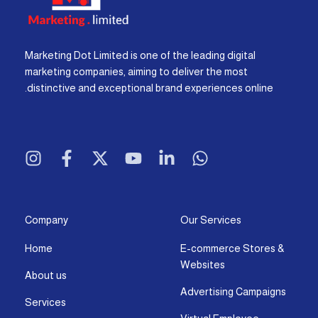
Marketing Dot Limited is one of the leading digital
marketing companies, aiming to deliver the most
distinctive and exceptional brand experiences online.
I
F
X
Y
L
W
n
a
-
o
i
h
s
c
t
u
n
a
t
e
w
t
k
t
a
b
i
u
e
s
g
o
t
b
d
a
Company
Our Services
r
o
t
e
i
p
Home
E-commerce Stores &
a
k
e
n
p
Websites
m
-
r
-
About us
f
i
Advertising Campaigns
Services
n