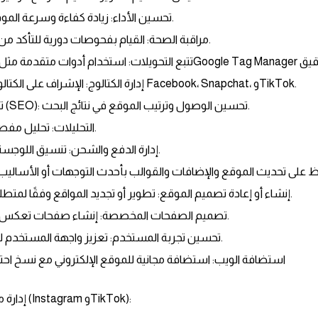
تحسين الأداء: زيادة كفاءة وسرعة الموقع لتعزيز تفاعل الزوار.
مراقبة الصحة: القيام بفحوصات دورية للتأكد من أداء الموقع وفعاليته.
إدارة الكتالوج: الإشراف على الكتالوجات عبر منصات مثل Facebook، Snapchat، وTikTok.
تحسين محركات البحث (SEO): تحسين الوصول وترتيب الموقع في نتائج البحث.
التحليلات: تحليل مفصل لدعم اتخاذ القرارات.
إدارة الدفع والشحن: تنسيق اللوجستيات للتجارة الإلكترونية.
ظ على تحديث الموقع والإضافات والقوالب بأحدث التوجهات أو الأساليب ال
إنشاء أو إعادة تصميم الموقع: تطوير أو تجديد المواقع وفقًا لمتطلبات الطرف المستفيد.
تصميم الصفحات المخصصة: إنشاء صفحات تعكس هوية العلامة التجارية.
تحسين تجربة المستخدم: تعزيز واجهة المستخدم لزيادة التحويلات والرضا.
استضافة الويب: استضافة مجانية للموقع الإلكتروني مع نسخ ا
2.2. إدارة منصات التواصل الاجتماعي (Instagram وTikTok):