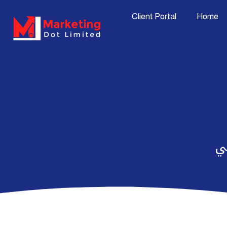
Skip
content
Client Portal
Home
to
content
ضي