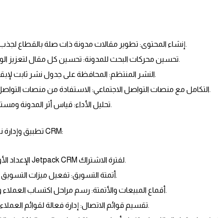
إنشاء المحتوى: تطوير مقالات مدونة ذات صلة بالقطاع لجذب الجمهور المستهدف.
تحسين محركات البحث للمدونة: تحسين كل مقال لتعزيز الوصول إليه عبر الإنترنت.
النشر المنتظم: المحافظة على جدول نشر ثابت لإبقاء الجمهور على اطلاع.
التكامل مع منصات التواصل الاجتماعي: الاستفادة من منصات التواصل لزيادة زيارات المدونة.
تحليل الأداء: قياس أثر المدونة ومستوى تفاعل الزوار معها.
2.5. تطبيق وإدارة نظام إدارة علاقات العملاء CRM:
الإعداد الأولي: تثبيت وإدارة نظام Jetpack CRM لفترة الاشتراك.
أتمتة التسويق: تفعيل ميزات التسويق الآلي والبريد الإلكتروني.
أقماع المبيعات والأتمتة: رسم مراحل اكتساب العملاء وأتمتة المهام الروتينية.
تقسيم قوائم الاتصال: إدارة فعالة لقوائم العملاء للتسويق المستهدف.