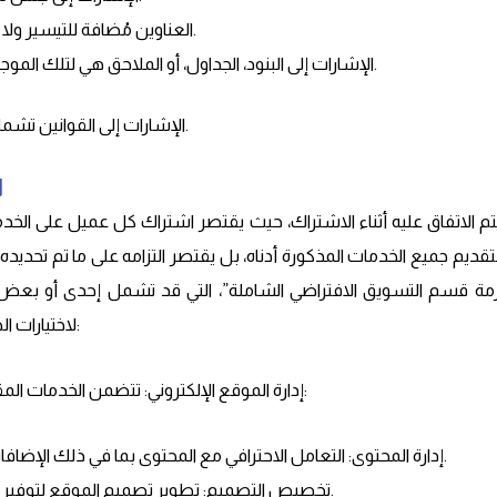
العناوين مُضافة للتيسير ولا تؤثر على تفسير النص.
الإشارات إلى البنود، الجداول، أو الملاحق هي لتلك الموجودة في هذه الاتفاقية.
الإشارات إلى القوانين تشمل تعديلاتها أو القوانين البديلة.
2
تم الاتفاق عليه أثناء الاشتراك، حيث يقتصر اشتراك كل عميل على الخدما
 بتقديم جميع الخدمات المذكورة أدناه، بل يقتصر التزامه على ما تم تحديد
ة قسم التسويق الافتراضي الشاملة”، التي قد تشمل إحدى أو بعض أو 
لاختيارات الطرف المستفيد عند الاشتراك:
2.1. إدارة الموقع الإلكتروني: تتضمن الخدمات المقدمة في هذا الإطار ما يلي:
إدارة المحتوى: التعامل الاحترافي مع المحتوى بما في ذلك الإضافات، التعديلات، والحذف.
تخصيص التصميم: تطوير تصميم الموقع لتوفير تجربة مستخدم فريدة.