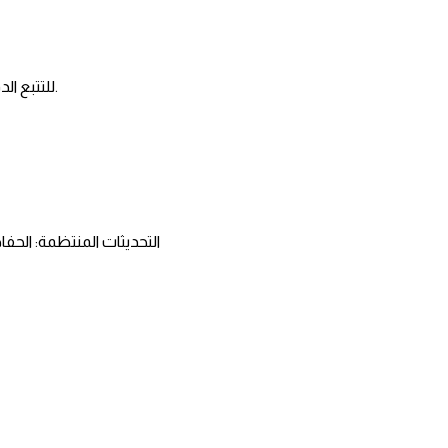
تتبع التحويلات: استخدام أدوات متقدمة مثل البكسلات المتنوعة وGoogle Tag Manager للتتبع الدقيق.
التحديثات المنتظمة: الحفا