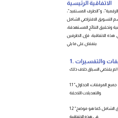
الاتفاقية الرئيسية
لرقمية”، و”الطرف المستفيد”،
م التسويق الافتراضي الشامل
قية وتحقيق النتائج المستهدفة،
هذه الاتفاقية، فإن الطرفين
يتفقان على ما يلي:
عريفات والتفسيرات
1.1 “الاتفاقية”: تُشير إلى هذه الاتفاقية الشاملة للقسم التسويقي الافتراضي ومذكرة التفاهم، بما في ذلك جميع المرفقات، الجداول،
والتعديلات اللاحقة.
1.2 “مقدم الخدمة”: يُعني ‘ماركتنج دوت ليميتد للحلول الرقمية’، الجهة المسؤولة عن تقديم خدمات التسويق الشامل كما هو موضح
في هذه الاتفاقية.