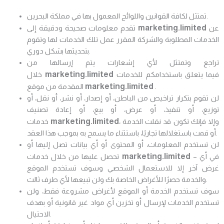
تمتثل لكافة القوانين واللوائح المعمول بها في مملكة البحرين.
marketing.limited
عن
تقدم معلومات صحيحة ودقيقة إلى
الخدمات المطلوبة والشركة المقرر عمل تلك الخدمات لها وتقوم
بتحديثها بشكل دوري.
تراجع وتمتثل لأي إشعارات يتم إرسالها من
marketing.limited
فيما يتعلق باستخدامكم للخدمات
خلال
marketing.limited
.
المقدمة من موقع
لن تقوم بتكرار تراخيص من الباطن، أو إصدار، أو نشر، أو نقل، أو
توزيع، أو تنفيذ، أو عرض، أو بيع، أو إعادة تصنيف
marketing.limited
، وإلا فإنك تكون قد نقلت الخدمة
خدمات
أو قمت باستغلالها تجاريًا، باستثناء ما يسمح به بموجب هذا العقد.
لن تستخدم المعلومات، أو المحتوى أو أي بيانات تصل إليها أو
marketing.limited
– في أي
تحصل عليها من خلال خدمات
غرض آخر إلا للاستعمال الشخصي وسوف تستخدم الموقع
والخدمة حصرًا للأغراض الخاصة بك ولن تبيعها لأي طرف ثالث.
سوف تستخدم الخدمة أو الموقع لأغراض مشروعة فقط، ولن
تستخدم الخدمات لإرسال أو تخزين أي مواد غير قانونية أو بهدف
الاحتيال.