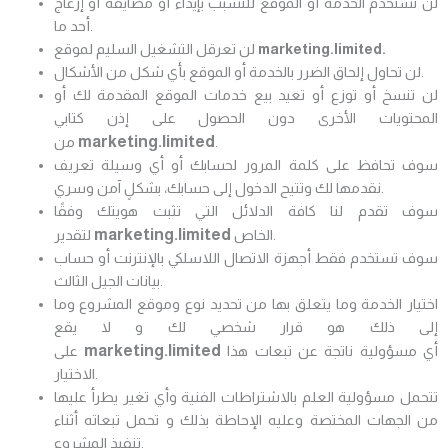
لن تستخدم الخدمة أو الموقع للتسبب بإيذاء أو مضايقة أو إزعاج
أحد ما.
marketing.limited.
لن تعرقل التشغيل السليم لموقع
لن تحاول إلحاق الضرر بالخدمة أو الموقع بأي شكل من الأشكال.
لن تنسخ أو توزع أو تعيد بيع خدمات الموقع المقدمة لك أو
المحتويات الأخرى دون الحصول على إذن كتابي
marketing.limited
.
من
سوف تحافظ على كلمة المرور لحسابك أو أي وسيلة تعريف
نقدمها لك وتتيح الدخول إلى حسابك، بشكلٍ آمن وسري.
سوف تقدم لنا كافة الدلائل التي تثبت هويتك وفقًا
marketing.limited
الخاص.
لتقدير
سوف تستخدم فقط أجهزة الاتصال اللاسلكي بالإنترنت أو حساب
بيانات الجيل الثالث.
اختيار الخدمة وما يتعلق بها من تحديد نوع وموقع المشروع وما
إلى ذلك هو قرار شخصي لك و لا يقع
marketing.limited
أي مسؤولية ناتجة عن تبعات هذا
على
الاختيار.
تتحمل مسؤولية العلم بالاشتراطات الفنية وأي تغير يطرأ عليها
من الجهات المختصة وعليه الإحاطة بذلك و تحمل تبعاته أثناء
تنفيذ المشروع.