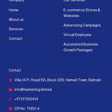
g
o
t
b
d
a
Company
Our Services
r
o
t
e
i
p
Home
E-commerce Stores &
a
k
e
n
p
Websites
m
-
r
-
About us
f
i
Advertising Campaigns
Services
n
Virtual Employee
Contact
Automated Business
Growth Packages
Contact
Villa 3471, Road 555, Block 1205, Hamad Town, Bahrain
info@marketing.limited
+97337000454
CR No. 79852-6