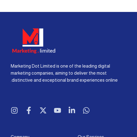
Marketing Dot Limited is one of the leading digital
marketing companies, aiming to deliver the most
distinctive and exceptional brand experiences online.
I
F
X
Y
L
W
n
a
-
o
i
h
s
c
t
u
n
a
t
e
w
t
k
t
a
b
i
u
e
s