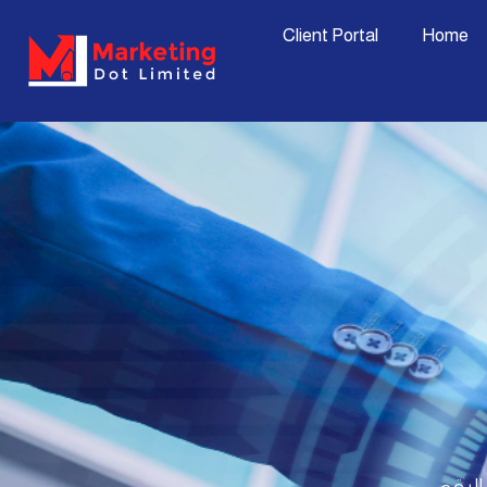
Skip
content
Client Portal
Home
to
content
 الرقمي