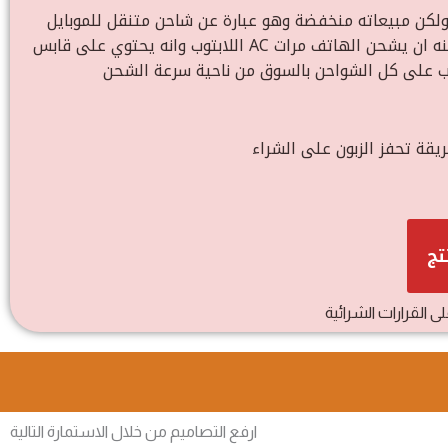
ة وهو عبارة عن شاحن متنقل للموبايل Powerbank، من مميزاته انه ممكن أن يشغل ويشحن أجهزة
اللابتوب وانه يحتوي على قابس AC والذي يمكنك من خلاله ان تشغل العديد من الأجهزة الكهربائية، وكذلك ان سعته هائلة حيث يمكنه ان يشحن الهاتف مرات
يقة تحفز الزبون على الشراء
تج
لى القرارات الشرائية
ارفع التصاميم من خلال الاستمارة التالية