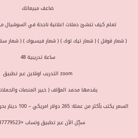
ضاعف مبيعاتك
تعلم كيف تنشئ حملات اعلانية ناجحة في السوشيال ميد
(شعار انستقرام ) ( شعار سنابشات ) ( شعار فيسبوك ) ( شعار تيك توك ) ( شعار قوقل )
48 ساعة تدريبية
التدريب اونلاين عبر تطبيق zoom
يقدمها محمد المؤلف ( خبير المنصات والحملات 
السعر يكتب بأكثر من عملة: 265 دولار امريكي – 100 دينار بحريني – 1000 ريال سعودي
سجِّل الآن عبر تطبيق وتساب +97337779523