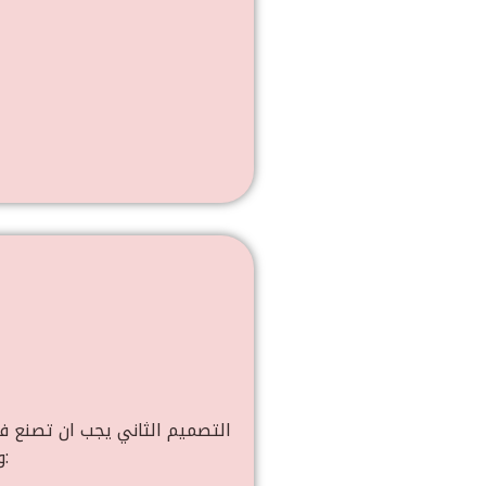
التصميم الثاني يجب ان تصنع ف
وإبراز العناصر الأهم فالاقل اهمية، وهو عبارة عن اعلان لدورة تدريبية وسوف يكون محتواه كالتالي: