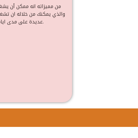
عديدة على مدى ايام وبذلك فإنه يناسب السفرات والرحلات الطويلة، وهذ الشاحن يتغلب على كل الشواحن بالسوق من ناحية سرعة الشحن.