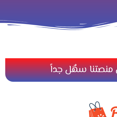
منصتنا سهٌل جداً