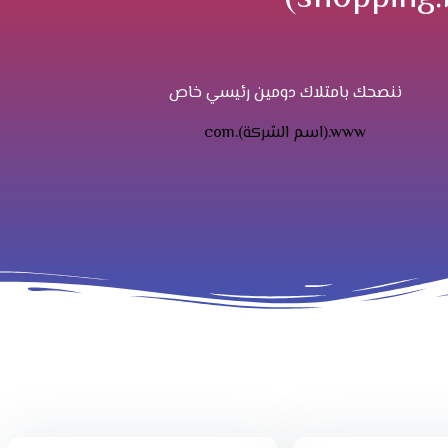
ننصحك بامتلاك دومين رئيسي خاص
com.(اسم الشركة).www