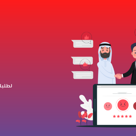
لطلبك