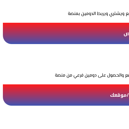
اص
/موقعك