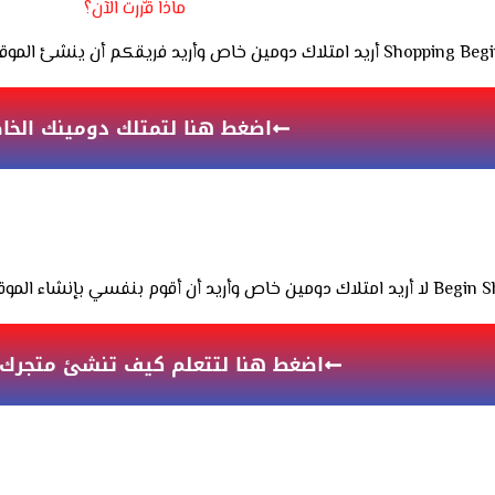
ماذا قَّررت الآن؟
تلاك دومين خاص وأريد فريقكم أن ينشئ الموقع ويشتري ويربط الدومين بمنصة Shopping Begin
اضغط هنا لتمتلك دومينك الخ
اء الموقع والحصول على دومين فرعي من منصة Begin Shopping
اضغط هنا لتتعلم كيف تنشئ متجرك