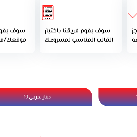
ز
سوف يقوم فريقنا باختيار
سوف يقوم 
ة
القالب المناسب لمشروعك
موقعك/متج
10 دينار بحريني