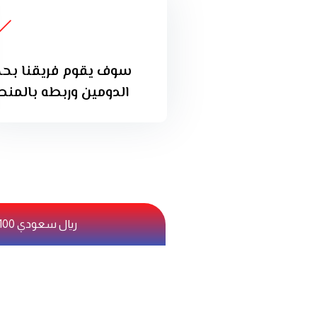
سوف يقوم فريقنا بحج
الدومين وربطه بالمنص
100 ريال سعودي