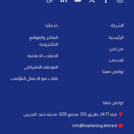
a
n
u
t
c
s
t
k
t
w
e
t
s
e
u
i
b
a
a
d
b
t
o
g
الشركة
خدماتنا
p
i
e
t
o
r
الرئيسية
المتاجر والمواقع
p
n
e
k
a
الالكترونية
-
r
-
m
من نحن
i
f
الحملات الاعلانية
الخدمات
n
الموظف الافتراضي
تواصل معنا
باقات نمو الاعمال المؤتمت
تواصل معنا
فيلا 3471، طريق 555، مجمع 1205، مدينة حمد، البحرين
info@marketing.limited