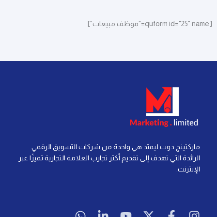
[quform id="25" name="موظف مبيعات"]
ماركتينج دوت ليمتد هي واحدة من شركات التسويق الرقمي
الرائدة التي تهدف إلى تقديم أكثر تجارب العلامة التجارية تميزًا عبر
الإنترنت.
W
L
Y
X
F
I
h
i
o
-
a
n