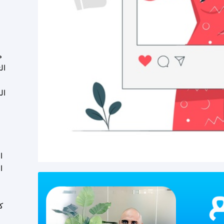
م
ال
ال
ا
ا
و
ك
ع