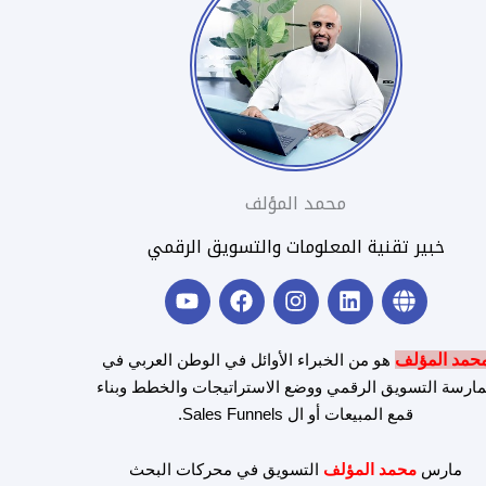
محمد المؤلف
خبير تقنية المعلومات والتسويق الرقمي
Y
F
I
L
G
o
a
n
i
l
u
c
s
n
o
t
e
t
k
b
حمد المؤلف
هو من الخبراء الأوائل في الوطن العربي في
u
b
a
e
e
ارسة التسويق الرقمي ووضع الاستراتيجات والخطط وبناء
b
o
g
d
قمع المبيعات أو ال Sales Funnels.
e
o
r
i
k
a
n
m
مارس
محمد المؤلف
التسويق في محركات البحث