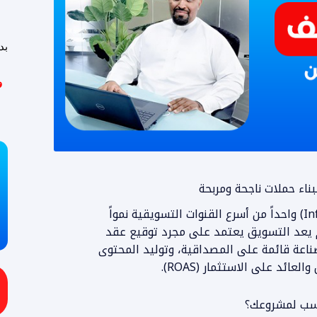
بد
و
يعد التسويق عبر المؤثرين (Influencer Marketing) واحداً من أسرع القنوات التسويقية نمواً
اً في عالمنا العربي والعالمي لعام 2026. لم يعد التسويق يعتمد على مجرد توقيع عقد
اعة قائمة على المصداقية، وتوليد المحتوى