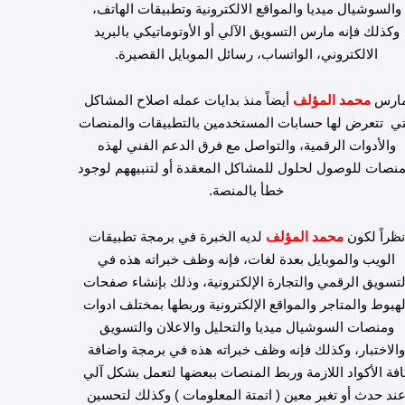
والسوشيال ميديا والمواقع الالكترونية وتطبيقات الهاتف،
وكذلك فإنه مارس التسويق الآلي أو الأوتوماتيكي بالبريد
الالكتروني، الواتساب، رسائل الموبايل القصيرة.
ارس
محمد المؤلف
أيضاً منذ بدايات عمله اصلاح المشاكل
تي تتعرض لها حسابات المستخدمين بالتطبيقات والمنصات
والأدوات الرقمية، والتواصل مع فرق الدعم الفني لهذه
منصات للوصول لحلول للمشاكل المعقدة أو لتنبيههم لوجود
خطأ بالمنصة.
نظراً لكون
محمد المؤلف
لديه الخبرة في برمجة تطبيقات
الويب والموبايل بعدة لغات، فإنه وظف خبراته هذه في
لتسويق الرقمي والتجارة الإلكترونية، وذلك بإنشاء صفحات
لهبوط والمتاجر والمواقع الإلكترونية وربطها بمختلف ادوات
ومنصات السوشيال ميديا والتحليل والاعلان والتسويق
الاختبار، وكذلك فإنه وظف خبراته هذه في برمجة واضافة
افة الأكواد اللازمة وربط المنصات ببعضها لتعمل بشكل آلي
ند حدث أو تغير معين ( اتمتة المعلومات ) وكذلك لتحسين