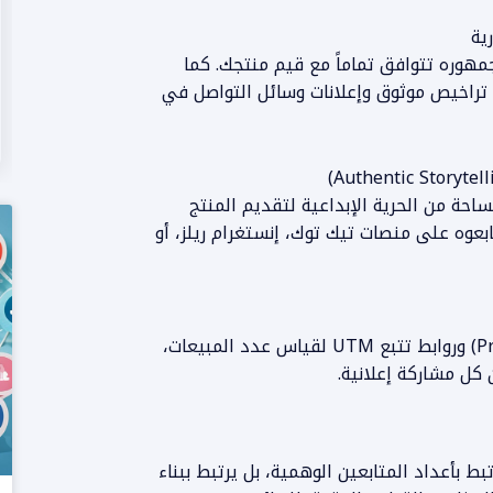
مهوره تتوافق تماماً مع قيم منتجك. كما
ل تراخيص موثوق وإعلانات وسائل التواصل في
المزيد من المعلومات
ساحة من الحرية الإبداعية لتقديم المنتج
بعوه على منصات تيك توك، إنستغرام ريلز، أو
استخدم كود خصم مخصص لكل مؤثر (Promo Code) وروابط تتبع UTM لقياس عدد المبيعات،
كل مشاركة إعلانية.
التسويق عبر المؤثرين لعام 2026 لا يرتبط بأعداد المتابعين الوهمية، بل يرتبط ببناء