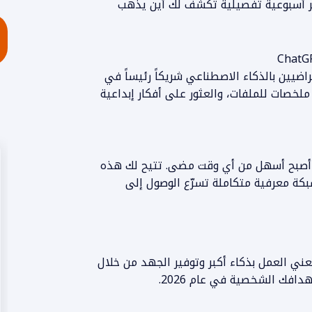
ر أسبوعية تفصيلية تكشف لك أين يذهب
الإفتراضيين بالذكاء الاصطناعي شريكاً رئيساً في
 ملخصات للملفات، والعثور على أفكار إبداعية
يم الأفكار وبناء "عقل ثاني" (Second Brain) أصبح أسهل من أي وقت مضى. تتيح لك هذه
شبكة معرفية متكاملة تسرّع الوصول إلى
تعني العمل بذكاء أكبر وتوفير الجهد من خلال
افك الشخصية في عام 2026.