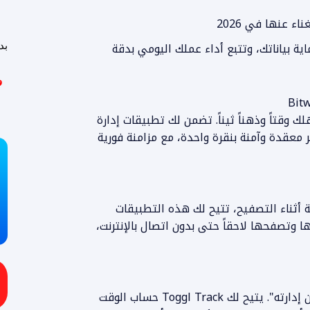
ء عنها في 2026
بياناتك، وتتبع أداء عملك اليومي بدقة
بد
و
 وقتاً وذهناً ثيناً. تضمن لك تطبيقات إدارة
معقدة وآمنة بنقرة واحدة، مع مزامنة فورية
ة أثناء التصفيح، تتيح لك هذه التطبيقات
 وتصفحها لاحقاً حتى بدون اتصال بالإنترنت،
ينطبق المبدأ الشهير: "ما لا يمكن قياسه لا يمكن إدارته". يتيح لك Toggl Track حساب الوقت