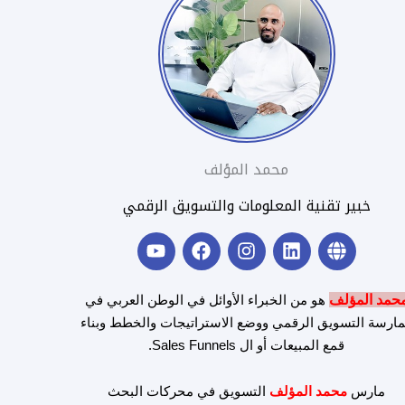
محمد المؤلف
خبير تقنية المعلومات والتسويق الرقمي
Y
F
I
L
G
o
a
n
i
l
u
c
s
n
o
t
e
t
k
b
حمد المؤلف
هو من الخبراء الأوائل في الوطن العربي في
u
b
a
e
e
ارسة التسويق الرقمي ووضع الاستراتيجات والخطط وبناء
b
o
g
d
قمع المبيعات أو ال Sales Funnels.
e
o
r
i
k
a
n
m
مارس
محمد المؤلف
التسويق في محركات البحث