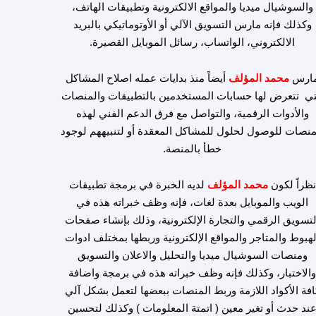
والسوشيال ميديا والمواقع الالكترونية وتطبيقات الهاتف،
وكذلك فإنه مارس التسويق الآلي أو الأوتوماتيكي بالبريد
الالكتروني، الواتساب، رسائل الموبايل القصيرة.
ارس
محمد المؤلف
أيضاً منذ بدايات عمله اصلاح المشاكل
تي تتعرض لها حسابات المستخدمين بالتطبيقات والمنصات
والأدوات الرقمية، والتواصل مع فرق الدعم الفني لهذه
منصات للوصول لحلول للمشاكل المعقدة أو لتنبيههم لوجود
خطأ بالمنصة.
نظراً لكون
محمد المؤلف
لديه الخبرة في برمجة تطبيقات
الويب والموبايل بعدة لغات، فإنه وظف خبراته هذه في
لتسويق الرقمي والتجارة الإلكترونية، وذلك بإنشاء صفحات
لهبوط والمتاجر والمواقع الإلكترونية وربطها بمختلف ادوات
ومنصات السوشيال ميديا والتحليل والاعلان والتسويق
الاختبار، وكذلك فإنه وظف خبراته هذه في برمجة واضافة
افة الأكواد اللازمة وربط المنصات ببعضها لتعمل بشكل آلي
ند حدث أو تغير معين ( اتمتة المعلومات ) وكذلك لتحسين