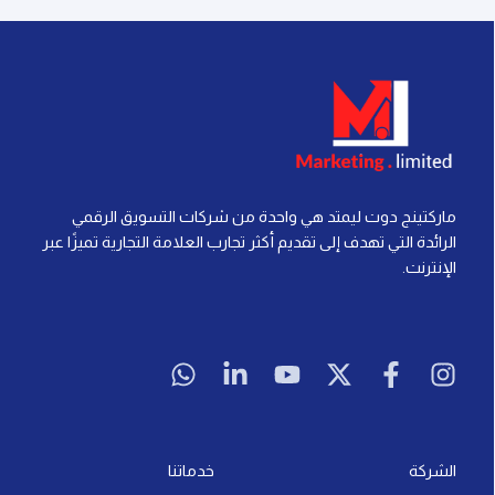
ماركتينج دوت ليمتد هي واحدة من شركات التسويق الرقمي
الرائدة التي تهدف إلى تقديم أكثر تجارب العلامة التجارية تميزًا عبر
الإنترنت.
W
L
Y
X
F
I
h
i
o
-
a
n
a
n
u
t
c
s
t
k
t
w
e
t
s
e
u
i
b
a
a
d
b
t
o
g
الشركة
خدماتنا