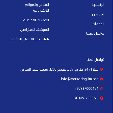
p
i
e
t
o
r
الرئيسية
المتاجر والمواقع
p
n
e
k
a
الالكترونية
-
r
-
m
من نحن
i
f
الحملات الاعلانية
الخدمات
n
الموظف الافتراضي
تواصل معنا
باقات نمو الاعمال المؤتمت
تواصل معنا
فيلا 3471، طريق 555، مجمع 1205، مدينة حمد، البحرين
info@marketing.limited
97337000454+
CR No. 79852-6