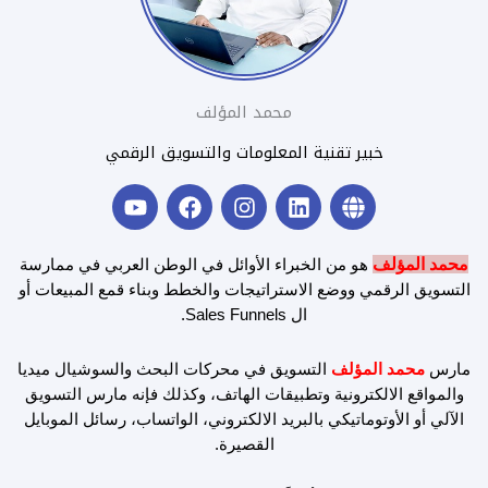
محمد المؤلف
خبير تقنية المعلومات والتسويق الرقمي
Y
F
I
L
G
o
a
n
i
l
u
c
s
n
o
t
e
t
k
b
محمد المؤلف
هو من الخبراء الأوائل في الوطن العربي في ممارسة
u
b
a
e
e
التسويق الرقمي ووضع الاستراتيجات والخطط وبناء قمع المبيعات أو
b
o
g
d
ال Sales Funnels.
e
o
r
i
k
a
n
مارس
محمد المؤلف
التسويق في محركات البحث والسوشيال ميديا
m
والمواقع الالكترونية وتطبيقات الهاتف، وكذلك فإنه مارس التسويق
الآلي أو الأوتوماتيكي بالبريد الالكتروني، الواتساب، رسائل الموبايل
القصيرة.