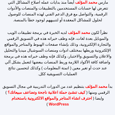
مارس
محمد المؤلف
أيضاً منذ بدايات عمله اصلاح المشاكل التي
تتعرض لها حسابات المستخدمين بالتطبيقات والمنصات والأدوات
الرقمية، والتواصل مع فرق الدعم الفني لهذه المنصات للوصول
لحلول للمشاكل المعقدة أو لتنبيههم لوجود خطأ بالمنصة.
نظراً لكون
محمد المؤلف
لديه الخبرة في برمجة تطبيقات الويب
والموبايل بعدة لغات، فإنه وظف خبراته هذه في التسويق الرقمي
والتجارة الإلكترونية، وذلك بإنشاء صفحات الهبوط والمتاجر والمواقع
الإلكترونية وربطها بمختلف ادوات ومنصات السوشيال ميديا والتحليل
والاعلان والتسويق والاختبار، وكذلك فإنه وظف خبراته هذه في برمجة
واضافة كافة الأكواد اللازمة وربط المنصات ببعضها لتعمل بشكل آلي
عند حدث أو تغير معين ( اتمتة المعلومات ) وكذلك لتحسين نتائج
العمليات التسويقية ككل.
بدأ
محمد المؤلف
بتنظيم عدد من الدورات التدريبية في مجال التسويق
الرقمي ومنها (
كيف تنشئ حملة اعلانية ناجحة وتضاعف مبيعاتك؟
)
وايضا (
احترف انشاء المتاجر والمواقع الالكترونية باستخدام
)
WordPress