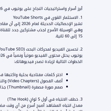
أبرز أسرار واستراتيجيات النجاح على يوتيوب في 2026
1. الاستثمار القوي في YouTube Shorts
وهي الوسيلة الأسرع لجذب مشتركين جدد للقناة.
15 إلى 60 ثانية.
2. تحسين الفيديو لمحركات البحث (YouTube SEO)
الخطوات التالية لزيادة تصدر فيديوهاتك:
اختر كلمات مفتاحية بحثية واكتبها 
أضف الفصول (Video Chapters) والنصوص التوضيحية المغلقة (Subtitles).
صمم صورة مصغرة (Thumbnail) جذابة وعالية الجودة ترفع معدل النقر (CTR).
3. خطف الانتباه في أول 5 ثوانٍ (The Hook)
معدل انتباه المشاهد أصبح أسرع من أي وقت مضى. ا