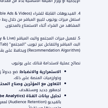
الإيجابية أو بإبراز القيمة الأساسية بدلاً من مقدما
4. الفيديوهات القابلة للشراء (Shoppable Ads & Videos)
استغل ميزات يوتيوب للبيع المباشر من خلال ربط م
المشاهد من الشراء أثناء الاستمتاع بالمحتوى.
5. تفعيل ميزات المجتمع والبث المباشر (YouTube Community & Live)
(Recommendation Algorithm) ويحافظ على بقاء قناتك حاضرة دائماً لدى المتابعين.
نصائح عملية لاستدامة قناتك على يوتيوب
الاستمرارية والانضباط:
ضع جدولاً زم
وخوارزميات المنصة على ذلك.
التعاون مع المؤثرين وصناع المحت
لجمهور جديد ومستهدف.
تحليل بيانات القناة (YouTube Analytics):
بالفيديو 
وتحسينها مستقبلاً.