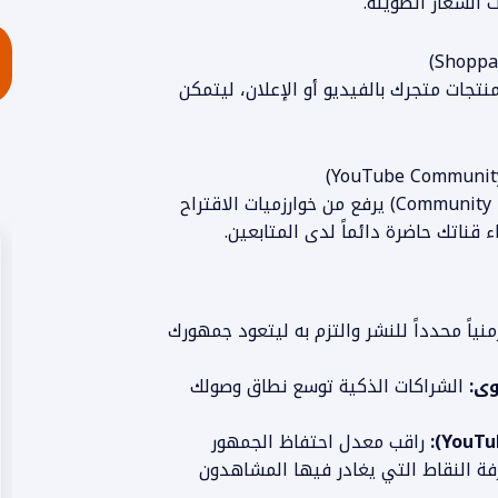
ت الشعار الطويلة.
نتجات متجرك بالفيديو أو الإعلان، ليتمكن
البث المباشر والتفاعل عبر تبويب "المجتمع" (Community Tab) يرفع من خوارزميات الاقتراح
نياً محدداً للنشر والتزم به ليتعود جمهورك
وى:
الشراكات الذكية توسع نطاق وصولك
راقب معدل احتفاظ الجمهور
(Audience Retention) لمعرفة النقاط التي يغادر فيها المشاهدون