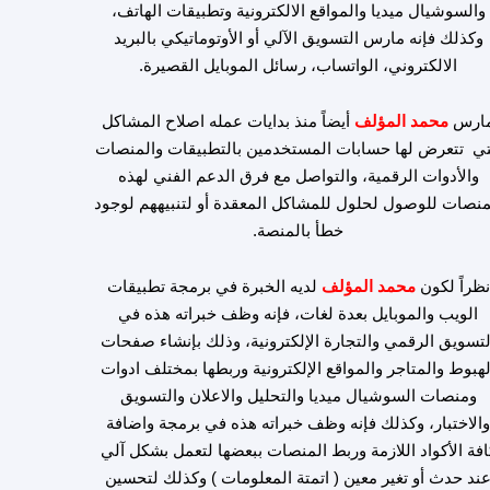
والسوشيال ميديا والمواقع الالكترونية وتطبيقات الهاتف،
وكذلك فإنه مارس التسويق الآلي أو الأوتوماتيكي بالبريد
الالكتروني، الواتساب، رسائل الموبايل القصيرة.
ارس
محمد المؤلف
أيضاً منذ بدايات عمله اصلاح المشاكل
تي تتعرض لها حسابات المستخدمين بالتطبيقات والمنصات
والأدوات الرقمية، والتواصل مع فرق الدعم الفني لهذه
منصات للوصول لحلول للمشاكل المعقدة أو لتنبيههم لوجود
خطأ بالمنصة.
نظراً لكون
محمد المؤلف
لديه الخبرة في برمجة تطبيقات
الويب والموبايل بعدة لغات، فإنه وظف خبراته هذه في
لتسويق الرقمي والتجارة الإلكترونية، وذلك بإنشاء صفحات
لهبوط والمتاجر والمواقع الإلكترونية وربطها بمختلف ادوات
ومنصات السوشيال ميديا والتحليل والاعلان والتسويق
الاختبار، وكذلك فإنه وظف خبراته هذه في برمجة واضافة
افة الأكواد اللازمة وربط المنصات ببعضها لتعمل بشكل آلي
ند حدث أو تغير معين ( اتمتة المعلومات ) وكذلك لتحسين