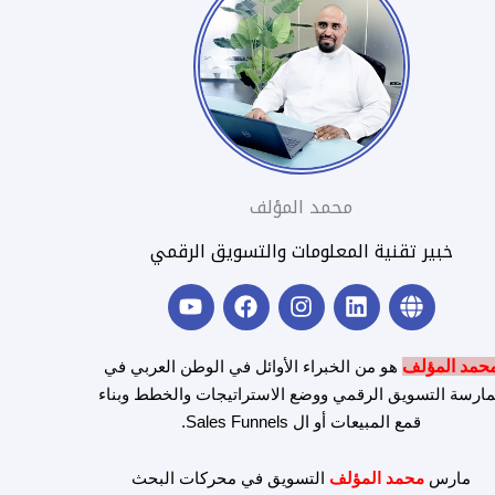
محمد المؤلف
خبير تقنية المعلومات والتسويق الرقمي
Y
F
I
L
G
o
a
n
i
l
u
c
s
n
o
t
e
t
k
b
حمد المؤلف
هو من الخبراء الأوائل في الوطن العربي في
u
b
a
e
e
ارسة التسويق الرقمي ووضع الاستراتيجات والخطط وبناء
b
o
g
d
قمع المبيعات أو ال Sales Funnels.
e
o
r
i
k
a
n
m
مارس
محمد المؤلف
التسويق في محركات البحث