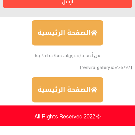
أرسل
الصفحة الرئيسية
من أعمالنا (ستوريات حملات اعلانية)
[envira-gallery id="26797"]
الصفحة الرئيسية
© 2022 All Rights Reserved