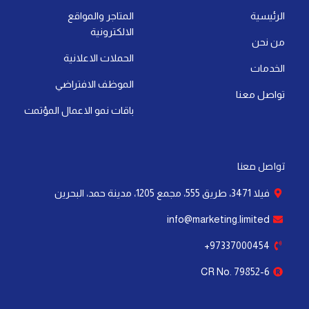
p
i
e
t
o
r
الرئيسية
المتاجر والمواقع
p
n
e
k
a
الالكترونية
-
r
-
m
من نحن
i
f
الحملات الاعلانية
الخدمات
n
الموظف الافتراضي
تواصل معنا
باقات نمو الاعمال المؤتمت
تواصل معنا
فيلا 3471، طريق 555، مجمع 1205، مدينة حمد، البحرين
info@marketing.limited
97337000454+
CR No. 79852-6