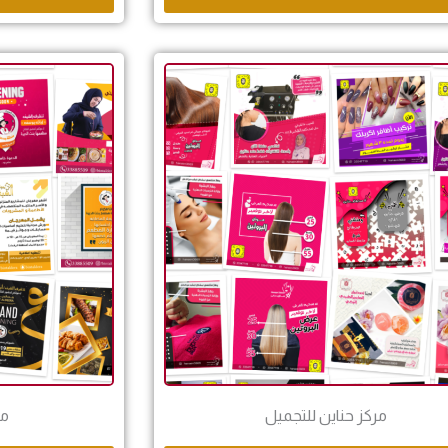
مركز حناين للتجميل
مط