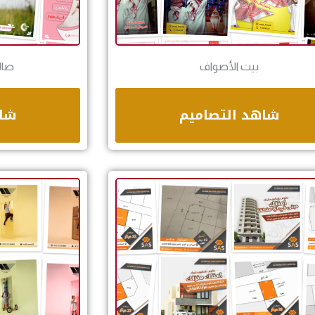
بيت الأصواف
صال
شاهد التصاميم
شاه