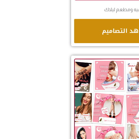
يه ومطعم ليلاك
د التصاميم