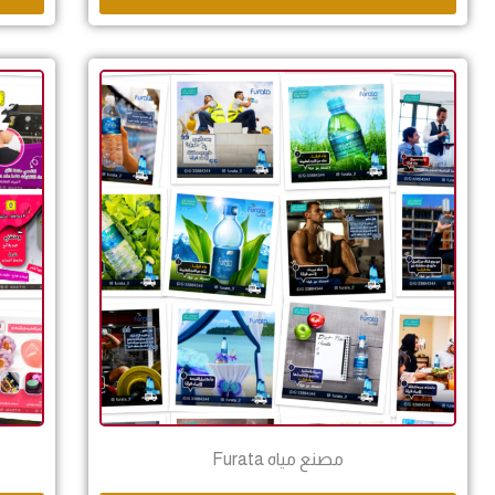
مصنع مياه Furata