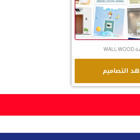
WALL W
د التصاميم