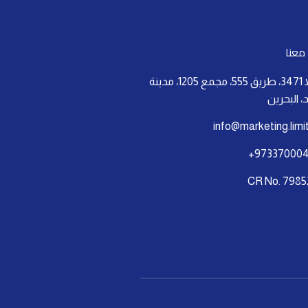
معنا
فيلا 3471، طريق 555، مجمع 1205، مدينة
 البحرين
info@marketing.limi
973370004
CR No. 7985