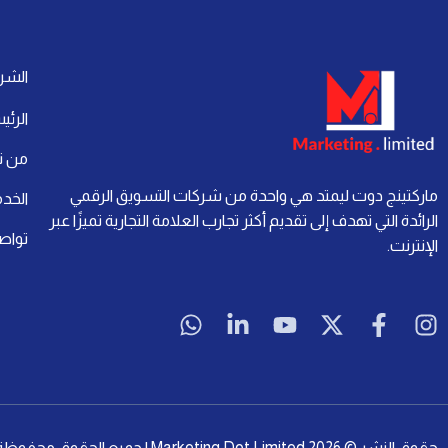
الشر
الرئي
من ن
ماركتينج دوت ليمتد هي واحدة من شركات التسويق الرقمي
الخد
الرائدة التي تهدف إلى تقديم أكثر تجارب العلامة التجارية تميزًا عبر
تواص
الإنترنت.
W
L
Y
X
F
I
h
i
o
-
a
n
a
n
u
t
c
s
t
k
t
w
e
t
s
e
u
i
b
a
a
d
b
t
o
g
حقوق النشر © 2026 Marketing Dot Limited | جميع الحقوق محفوظة لصالح Marketing Dot Limited