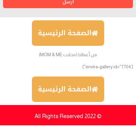
أرسل
الصفحة الرئيسية
من أعمالنا (محلات MOM & ME)
[envira-gallery id="7704"]
الصفحة الرئيسية
© 2022 All Rights Reserved