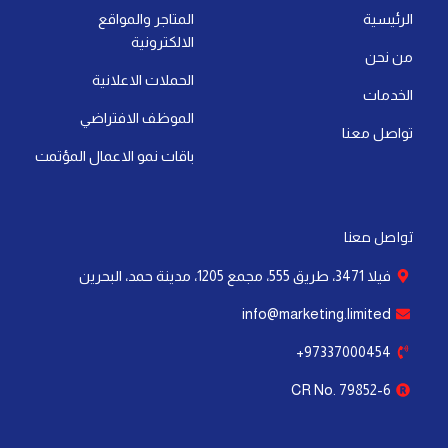
p
i
e
t
o
r
الرئيسية
المتاجر والمواقع
p
n
e
k
a
الالكترونية
-
r
-
m
من نحن
i
f
الحملات الاعلانية
الخدمات
n
الموظف الافتراضي
تواصل معنا
باقات نمو الاعمال المؤتمت
تواصل معنا
فيلا 3471، طريق 555، مجمع 1205، مدينة حمد، البحرين
info@marketing.limited
97337000454+
CR No. 79852-6