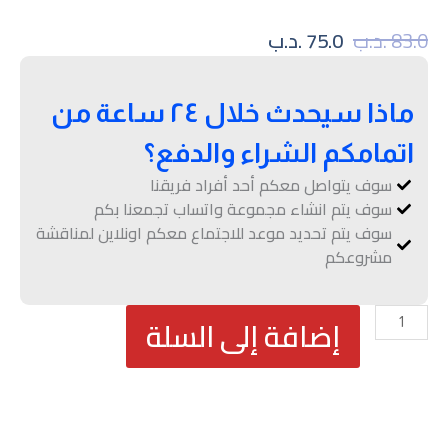
السعر
السعر
83.0
.د.ب
75.0
.د.ب
الأصلي
الحالي
هو:
هو:
83.0 .د.ب.
75.0 .د.ب.
ماذا سيحدث خلال ٢٤ ساعة من
اتمامكم الشراء والدفع؟
سوف يتواصل معكم أحد أفراد فريقنا
سوف يتم انشاء مجموعة واتساب تجمعنا بكم
سوف يتم تحديد موعد للاجتماع معكم اونلاين لمناقشة
مشروعكم
كمية
إضافة إلى السلة
باقة
تصاميم
السوشيال
ميديا
الفضية