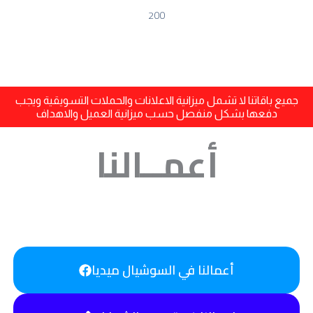
–
200
التعاقد
لـ
٣
أشهر
جميع باقاتنا لا تشمل ميزانية الاعلانات والحملات التسويقية ويجب
دفعها بشكل منفصل حسب ميزانية العميل والاهداف
أعمــالنا
أعمالنا في السوشيال ميديا