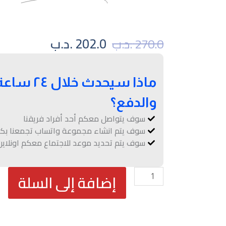
السعر
السعر
202.0
.د.ب
270.0
.د.ب
الأصلي
الحالي
هو:
هو:
270.0 .د.ب.
202.0 .د.ب.
ماذا سيحدث
والدفع؟
سوف يتواصل معكم أحد أفراد فريقنا
سوف يتم انشاء مجموعة واتساب تجمعنا بك
سوف يتم تحديد موعد للاجتماع معكم اونلا
كمية
إضافة إلى السلة
باقة
ادارة
السوشيال
ميديا