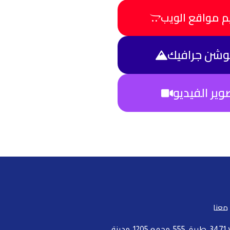
م مواقع الويب
موشن جرافيك
وير الفيديو
معنا
فيلا 3471، طريق 555، مجمع 1205، مدينة