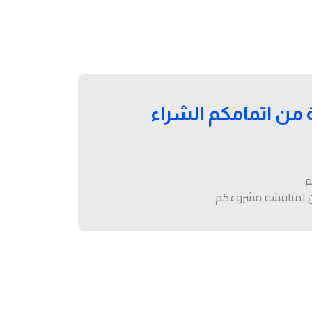
 خلال ٢٤ ساعة من اتمامكم الشراء
م
ين لمناقشة مشروعكم