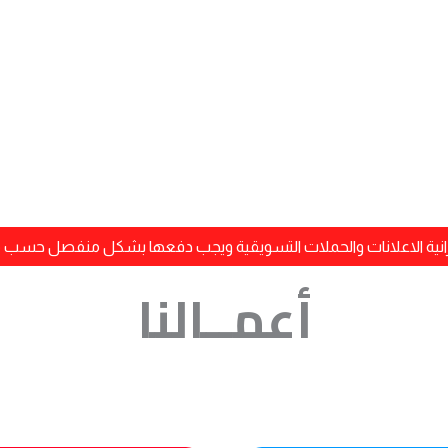
الذهبية
-
التعاقد
لـ
٦
أشهر
يزانية الاعلانات والحملات التسويقية ويجب دفعها بشكل منفصل حسب مي
أعمــالنا