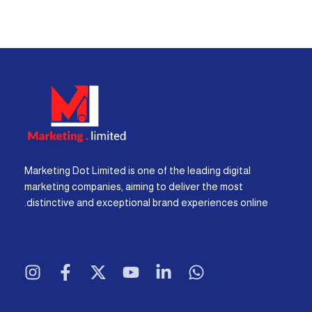
Marketing Dot Limited is one of the leading digital
marketing companies, aiming to deliver the most
distinctive and exceptional brand experiences online.
I
F
X
Y
L
W
n
a
-
o
i
h
s
c
t
u
n
a
t
e
w
t
k
t