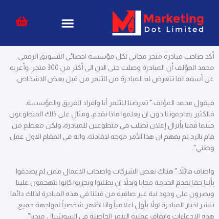
خطي
content
لى
لمحتوى
أكد صاحب مبادرة متجر مجاني لكل مؤسسة اخصائي التسويق الرقمي
محمد المؤلف أن المبادرة وصلت حتى الان الى أكثر من 300 متجر. وأعربه
عن أسفه لما تتعرض له المبادرة من التنمر من قبل بعض الاشخاص.
فيقول محمد المؤلف:" تعرضنا للتنمر أنا وافراد الفريق والمؤسسة،
فالكثير يهاجموننا دون ان يعلموا ماذا نقدم، ومثال على ذلك المتطوعون
حينما قمنا بأنزال إعلان نطلب في متطوعين للمبادرة، ولكن معظم من
قام بالرد لم يفهم ان هذا الأمر موجه لافادته، وانه في المقام الاول عمل
وطني".
واضاف قائلاً:" هناك بعض الشركات واصحاب الاعمال ممن لم يصدقوا
بأننا حقا نقدم الخدمة مجانا وبدلاً ان يطلبوا ويجربوا كانوا يتهجمون علينا
ويصرون على وجود نية غير صافية من قبلنا في هذه المبادرة لذلك دائما
ننشر اخبار المبادرة اولاً بأول اعلامياً وانا اظهر شخصياً لمواجهة جميع
هذه الادعاءات وايقاف عملية التنمر الحاصلة في السوشيال ميديا".