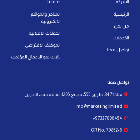
a
d
b
t
o
g
الشركة
خدماتنا
p
i
e
t
o
r
الرئيسية
المتاجر والمواقع
p
n
e
k
a
الالكترونية
-
r
-
m
من نحن
i
f
الحملات الاعلانية
الخدمات
n
الموظف الافتراضي
تواصل معنا
باقات نمو الاعمال المؤتمت
تواصل معنا
فيلا 3471، طريق 555، مجمع 1205، مدينة حمد، البحرين
info@marketing.limited
97337000454+
CR No. 79852-6