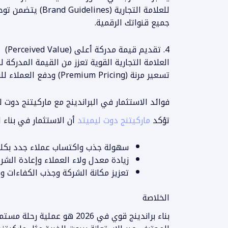
للعلامة التجارية (s
جميع قنواتك الرقمية.
4. تقديم قيمة مدركة أعلى (Perceived Value)
المزيد من المعلومات
العلامة التجارية القوية تعزز من القيمة المدركة 
تسعير مرنة (Premium Pricing) ودفع العملاء للشراء بحماس دون الانخراط في حرب الأسعار.
فوائد الاستثمار في البراندينج مع ماركيتنج دوت ل
تؤكد
ماركيتنج دوت ليميتد
أن الاستثمار في بناء ا
سهولة جذب واكتساب عملاء جدد بكلف
زيادة معدل ولاء العملاء وإعادة الشراء (tomer Lifetime Value
تعزيز مكانة الشركة وجذب الكفاءات وا
الخلاصة
بناء براندينج قوي في 2026 هو 