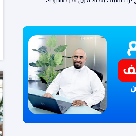
تنج دوت ليميتد، يمكنك تحويل فكرة مشروعك