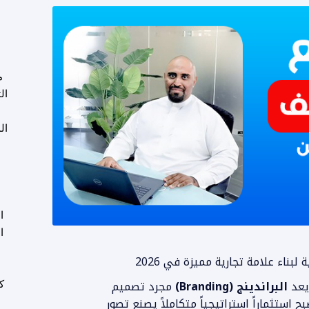
م
ال
ال
ا
ا
لبناء علامة تجارية مميزة في 2026
و
البراندينج (Branding)
مجرد تصميم
ك
قة، بل أصبح استثماراً استراتيجياً متكاملاً يصنع تصور
ع