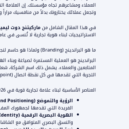
العملاء ومشاعرهم تجاه مؤسستك. إن العلامة الت
وتجعل عملائك يختارونك بدلاً من منافسيك مراراً وتك
في هذا المقال الشامل من
ماركيتنج دوت ليمي
الاستراتيجيات لبناء هوية تجارية لا تُنسى في عام 2026
ما هو البراندينج (Branding) ولماذا هو حاسم لنجاحك؟
البراندينج هو العملية المستمرة لصياغة وبناء ال
المتابعين والعملاء. يشمل ذلك اسم الشركة، شعار
التجربة التي تقدمها في كل نقطة اتصال (Touchpoint).
العناصر الأساسية لبناء علامة تجارية قوية في 2026
الرؤية والتموضع (Brand Positioning):
الفريدة التي تقدمها لجمهورك المف
الهوية البصرية الرقمية (Visual Identity):
والنسق البصري المتوافق مع الشاشات 