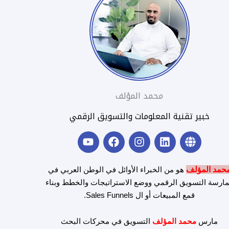
محمد المؤلف
خبير تقنية المعلومات والتسويق الرقمي
Y
F
I
L
G
o
a
n
i
l
u
c
s
n
o
t
e
t
k
b
حمد المؤلف
هو من الخبراء الأوائل في الوطن العربي في
u
b
a
e
e
ارسة التسويق الرقمي ووضع الاستراتيجات والخطط وبناء
b
o
g
d
قمع المبيعات أو ال Sales Funnels.
e
o
r
i
k
a
n
m
مارس
محمد المؤلف
التسويق في محركات البحث