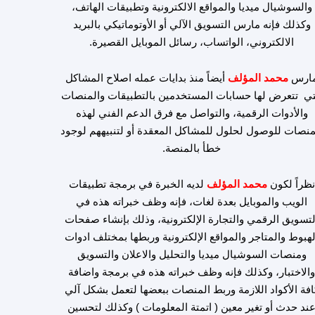
والسوشيال ميديا والمواقع الالكترونية وتطبيقات الهاتف،
وكذلك فإنه مارس التسويق الآلي أو الأوتوماتيكي بالبريد
الالكتروني، الواتساب، رسائل الموبايل القصيرة.
ارس
محمد المؤلف
أيضاً منذ بدايات عمله اصلاح المشاكل
تي تتعرض لها حسابات المستخدمين بالتطبيقات والمنصات
والأدوات الرقمية، والتواصل مع فرق الدعم الفني لهذه
منصات للوصول لحلول للمشاكل المعقدة أو لتنبيههم لوجود
خطأ بالمنصة.
نظراً لكون
محمد المؤلف
لديه الخبرة في برمجة تطبيقات
الويب والموبايل بعدة لغات، فإنه وظف خبراته هذه في
لتسويق الرقمي والتجارة الإلكترونية، وذلك بإنشاء صفحات
لهبوط والمتاجر والمواقع الإلكترونية وربطها بمختلف ادوات
ومنصات السوشيال ميديا والتحليل والاعلان والتسويق
الاختبار، وكذلك فإنه وظف خبراته هذه في برمجة واضافة
افة الأكواد اللازمة وربط المنصات ببعضها لتعمل بشكل آلي
ند حدث أو تغير معين ( اتمتة المعلومات ) وكذلك لتحسين