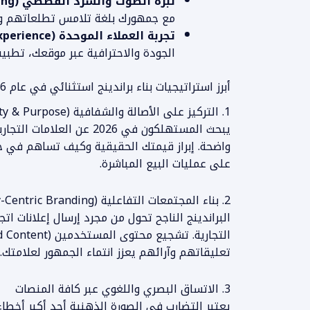
نبرة الصوت والسرد القصصي (Brand Voice & Storytelling):
مع جمهورك بلغة تلامس تطلعاتهم وت
تجربة العملاء الموحدة (Omnichannel Experience):
الجودة والاحترافية عبر موقعك، تطبيق
أبرز استراتيجيات بناء براندينج استثنائي في عام 2026
1. التركيز على الأصالة والشفافية (Authenticity & Purpose)
يبحث المستهلكون في 2026 عن
واضحة. إبراز قيمتك الحقيقية وكيف تساهم في 
على عمليات البيع المباشرة.
2. بناء المجتمعات التفاعلية (Community-Centric Branding)
البراندينج الناجح تحول من مجرد إرسال إعلانات ات
تعليقاتهم وآرائهم يعزز انتماء الجمهور لعلامتك.
3. الاتساق البصري واللغوي عبر كافة المنصات
يعتبر التضارب في الصورة الذهنية أحد أكبر أخطا