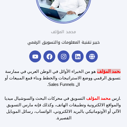
محمد المؤلف
خبير تقنية المعلومات والتسويق الرقمي
Y
F
I
L
G
o
a
n
i
l
u
c
s
n
o
t
e
t
k
b
محمد المؤلف
هو من الخبراء الأوائل في الوطن العربي في ممارسة
u
b
a
e
e
التسويق الرقمي ووضع الاستراتيجات والخطط وبناء قمع المبيعات أو
b
o
g
d
ال Sales Funnels.
e
o
r
i
k
a
n
مارس
محمد المؤلف
التسويق في محركات البحث والسوشيال ميديا
m
والمواقع الالكترونية وتطبيقات الهاتف، وكذلك فإنه مارس التسويق
الآلي أو الأوتوماتيكي بالبريد الالكتروني، الواتساب، رسائل الموبايل
القصيرة.