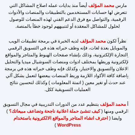
مارس
محمد المؤلف
أيضاً منذ بدايات عمله اصلاح المشاكل التي
تتعرض لها حسابات المستخدمين بالتطبيقات والمنصات والأدوات
الرقمية، والتواصل مع فرق الدعم الفني لهذه المنصات للوصول
لحلول للمشاكل المعقدة أو لتنبيههم لوجود خطأ بالمنصة.
نظراً لكون
محمد المؤلف
لديه الخبرة في برمجة تطبيقات الويب
والموبايل بعدة لغات، فإنه وظف خبراته هذه في التسويق الرقمي
والتجارة الإلكترونية، وذلك بإنشاء صفحات الهبوط والمتاجر والمواقع
الإلكترونية وربطها بمختلف ادوات ومنصات السوشيال ميديا والتحليل
والاعلان والتسويق والاختبار، وكذلك فإنه وظف خبراته هذه في برمجة
واضافة كافة الأكواد اللازمة وربط المنصات ببعضها لتعمل بشكل آلي
عند حدث أو تغير معين ( اتمتة المعلومات ) وكذلك لتحسين نتائج
العمليات التسويقية ككل.
بدأ
محمد المؤلف
بتنظيم عدد من الدورات التدريبية في مجال التسويق
الرقمي ومنها (
كيف تنشئ حملة اعلانية ناجحة وتضاعف مبيعاتك؟
)
وايضا (
احترف انشاء المتاجر والمواقع الالكترونية باستخدام
)
WordPress